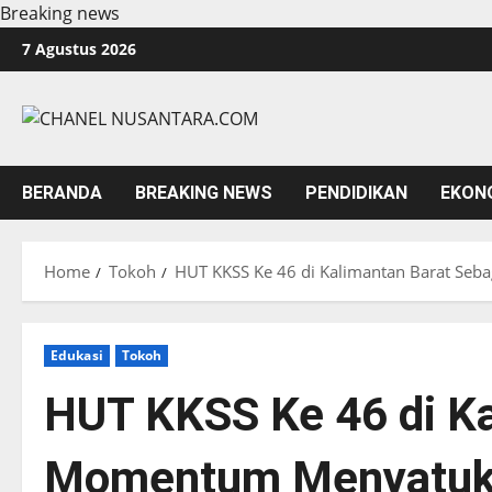
Breaking news
Skip
7 Agustus 2026
to
content
BERANDA
BREAKING NEWS
PENDIDIKAN
EKON
Home
Tokoh
HUT KKSS Ke 46 di Kalimantan Barat Seb
Edukasi
Tokoh
HUT KKSS Ke 46 di Ka
Momentum Menyatuka