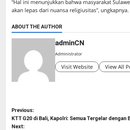
“Hal ini menunjukkan bahwa masyarakat Sulawesi 
akan lepas dari nuansa religiusitas”, ungkapnya
ABOUT THE AUTHOR
adminCN
Administrator
Visit Website
View All P
P
Previous:
KTT G20 di Bali, Kapolri: Semua Tergelar dengan 
o
Next: