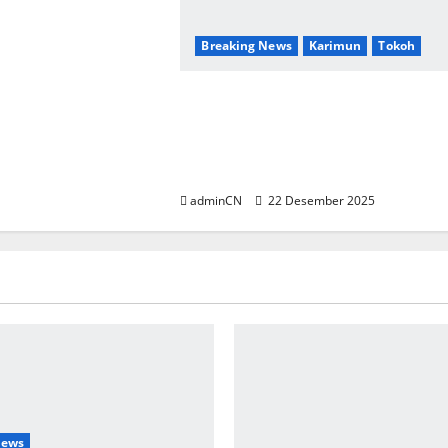
Breaking News
Karimun
Tokoh
Aksi Sosial Rangkaian Natal
Oikumene Karimun, Berbagi
Sembako Kepada Warga dan
Panti Asuhan
adminCN
22 Desember 2025
News