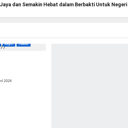
 Jaya dan Semakin Hebat dalam Berbakti Untuk Negeri
Kepri
Tokoh
jang Hayat:
ntelektual dari Dr.
Purba
ril 2026