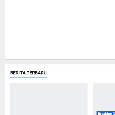
n
BERITA TERBARU
Breaking 