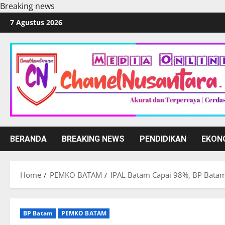
Breaking news
Skip
7 Agustus 2026
to
content
BERANDA
BREAKING NEWS
PENDIDIKAN
EKON
Home
PEMKO BATAM
IPAL Batam Capai 98%, BP Bata
BP Batam
PEMKO BATAM