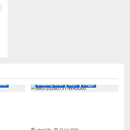
p
imun
Breaking News
Kepri
Lingga
k
TNI AL Tangkap Penambang Timah
e dan
Ilegal di Pekajang, Pertanyaan
Besar: Siapa Aktor Besar di
Baliknya?
adminCN
31 Juli 2026