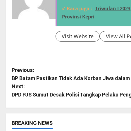
✓ Baca juga :
Triwulan I 202
Provinsi Kepri
Visit Website
View All P
P
Previous:
BP Batam Pastikan Tidak Ada Korban Jiwa dalam 
o
Next:
s
DPD PJS Sumut Desak Polisi Tangkap Pelaku Pen
t
n
BREAKING NEWS
PEMKO BATAM