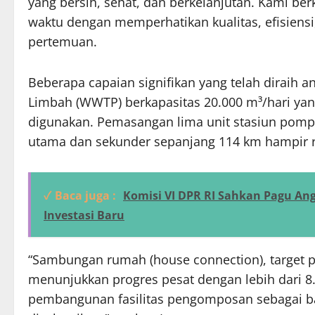
yang bersih, sehat, dan berkelanjutan. Kami be
waktu dengan memperhatikan kualitas, efisiensi,
pertemuan.
Beberapa capaian signifikan yang telah diraih a
Limbah (WWTP) berkapasitas 20.000 m³/hari yang
digunakan. Pemasangan lima unit stasiun pompa
utama dan sekunder sepanjang 114 km hampir 
✓ Baca juga :
Komisi VI DPR RI Sahkan Pagu A
Investasi Baru
“Sambungan rumah (house connection), target
menunjukkan progres pesat dengan lebih dari 8.
pembangunan fasilitas pengomposan sebagai bag