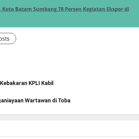
3, Kota Batam Sumbang 78 Persen Kegiatan Ekspor di
osts
Kebakaran KPLI Kabil
ganiayaan Wartawan di Toba
Batam
PEMKO BATAM
Batam