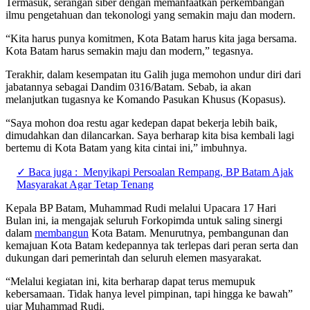
Termasuk, serangan siber dengan memanfaatkan perkembangan
ilmu pengetahuan dan tekonologi yang semakin maju dan modern.
“Kita harus punya komitmen, Kota Batam harus kita jaga bersama.
Kota Batam harus semakin maju dan modern,” tegasnya.
Terakhir, dalam kesempatan itu Galih juga memohon undur diri dari
jabatannya sebagai Dandim 0316/Batam. Sebab, ia akan
melanjutkan tugasnya ke Komando Pasukan Khusus (Kopasus).
“Saya mohon doa restu agar kedepan dapat bekerja lebih baik,
dimudahkan dan dilancarkan. Saya berharap kita bisa kembali lagi
bertemu di Kota Batam yang kita cintai ini,” imbuhnya.
✓ Baca juga :
Menyikapi Persoalan Rempang, BP Batam Ajak
Masyarakat Agar Tetap Tenang
Kepala BP Batam, Muhammad Rudi melalui Upacara 17 Hari
Bulan ini, ia mengajak seluruh Forkopimda untuk saling sinergi
dalam
membangun
Kota Batam. Menurutnya, pembangunan dan
kemajuan Kota Batam kedepannya tak terlepas dari peran serta dan
dukungan dari pemerintah dan seluruh elemen masyarakat.
“Melalui kegiatan ini, kita berharap dapat terus memupuk
kebersamaan. Tidak hanya level pimpinan, tapi hingga ke bawah”
ujar Muhammad Rudi.