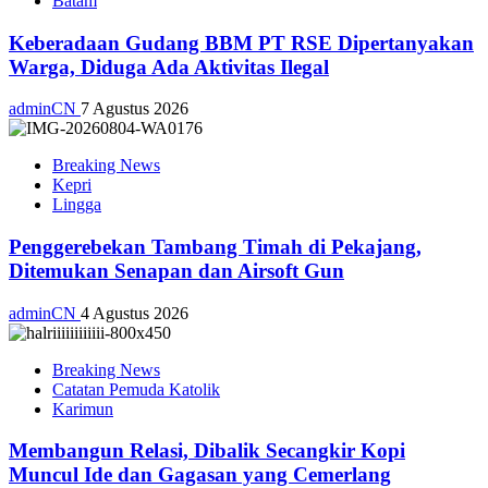
Batam
Keberadaan Gudang BBM PT RSE Dipertanyakan
Warga, Diduga Ada Aktivitas Ilegal
adminCN
7 Agustus 2026
Breaking News
Kepri
Lingga
Penggerebekan Tambang Timah di Pekajang,
Ditemukan Senapan dan Airsoft Gun
adminCN
4 Agustus 2026
Breaking News
Catatan Pemuda Katolik
Karimun
Membangun Relasi, Dibalik Secangkir Kopi
Muncul Ide dan Gagasan yang Cemerlang