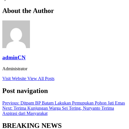
About the Author
adminCN
Administrator
Visit Website
View All Posts
Post navigation
Previous:
Ditpam BP Batam Lakukan Pemupukan Pohon Jati Emas
Next:
Terima Kunjungan Warga Sei Tering, Nuryanto Terima
Aspirasi dari Masyarakat
BREAKING NEWS