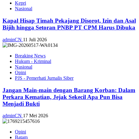
Kepri
Nasional
Kapal Hisap Timah Pekajang Disorot, Izin dan Asal
Bijih hingga Setoran PNBP PT CPM Harus Dibuka
adminCN
11 Juli 2026
Breaking News
Hukum - Kriminal
Nasional
Opini
PJS - Pemerhati Jurnalis Siber
Jangan Main-main dengan Barang Korban: Dalam
Perkara Kematian, Jejak Sekecil Apa Pun Bisa
Menjadi Bukti
adminCN
17 Mei 2026
Opini
Batam