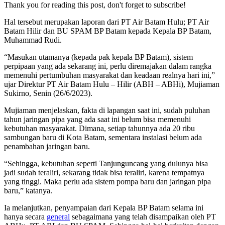
Thank you for reading this post, don't forget to subscribe!
Hal tersebut merupakan laporan dari PT Air Batam Hulu; PT Air
Batam Hilir dan BU SPAM BP Batam kepada Kepala BP Batam,
Muhammad Rudi.
“Masukan utamanya (kepada pak kepala BP Batam), sistem
perpipaan yang ada sekarang ini, perlu diremajakan dalam rangka
memenuhi pertumbuhan masyarakat dan keadaan realnya hari ini,”
ujar Direktur PT Air Batam Hulu – Hilir (ABH – ABHi), Mujiaman
Sukirno, Senin (26/6/2023).
Mujiaman menjelaskan, fakta di lapangan saat ini, sudah puluhan
tahun jaringan pipa yang ada saat ini belum bisa memenuhi
kebutuhan masyarakat. Dimana, setiap tahunnya ada 20 ribu
sambungan baru di Kota Batam, sementara instalasi belum ada
penambahan jaringan baru.
“Sehingga, kebutuhan seperti Tanjunguncang yang dulunya bisa
jadi sudah teraliri, sekarang tidak bisa teraliri, karena tempatnya
yang tinggi. Maka perlu ada sistem pompa baru dan jaringan pipa
baru,” katanya.
Ia melanjutkan, penyampaian dari Kepala BP Batam selama ini
hanya secara
general
sebagaimana yang telah disampaikan oleh PT