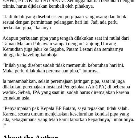
ABHu, PT ABI dan BU SPAM. Sehingga hal-hal berkaitan dengan
teknis, harus dijelaskan kembali oleh pihaknya.
“Jadi itulah yang disebut sistem perpipaan yang usang dan tidak
sesuai dengan permintaan pelanggan hari ini. Jadi ada perlu
perkuatan pipa,” katanya.
Adapun perkuatan pipa yang tengah dilakukan saat ini mulai dari
Taman Makam Pahlawan sampai dengan Tanjung Uncang.
Kemudian juga jalur ke Saguba, Patam Lestari dan semitarnya
hingga ke kaveling kamboja.
“Inilah yang disebut sudah tidak memenuhi kebutuhan hari ini.
Maka perlu dilakukan peremajaan pipa,” tuturnya.
Ia menambahkan, selain peremajaan jaringan pipa, saat ini juga
dilakukan peremajaan Instalasi Pengelolaan Air (IPA) di beberapa
waduk. Sebab, IPA yang saat ini sudah harus diremajakan karena
termakan usia.
“Penyampaian pak Kepala BP Batam, saya tegaskan, tidak salah.
Karena secara umum menjelaskan keseluruhan kondisi pipa yang
ada, sebagaimana yang telah kami laporkan kepadanya,” imbuhnya.
|
*
About the Author