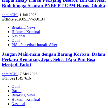
Kapal Hisap Timah Pekajang Disorot, Izin dan Asal
Bijih hingga Setoran PNBP PT CPM Harus Dibuka
adminCN
11 Juli 2026
Breaking News
Hukum - Kriminal
Nasional
Opini
PJS - Pemerhati Jurnalis Siber
Jangan Main-main dengan Barang Korban: Dalam
Perkara Kematian, Jejak Sekecil Apa Pun Bisa
Menjadi Bukti
adminCN
17 Mei 2026
Opini
Batam
Breaking News
Hukum - Kriminal
Nasional