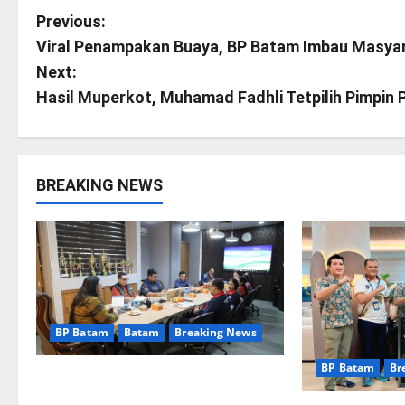
P
Previous:
Viral Penampakan Buaya, BP Batam Imbau Masy
o
Next:
s
Hasil Muperkot, Muhamad Fadhli Tetpilih Pimpin
t
n
BREAKING NEWS
a
v
i
g
BP Batam
Batam
Breaking News
a
BP Batam
Br
Terima Kunjungan Yayasan Anak
Indonesia, Ariastuty: Literasi