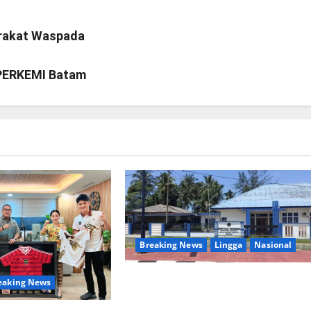
arakat Waspada
 PERKEMI Batam
Breaking News
Lingga
Nasional
Aktivitas Kapal Hisap Timah di
eaking News
Pekajang, Tanggapan Kepala