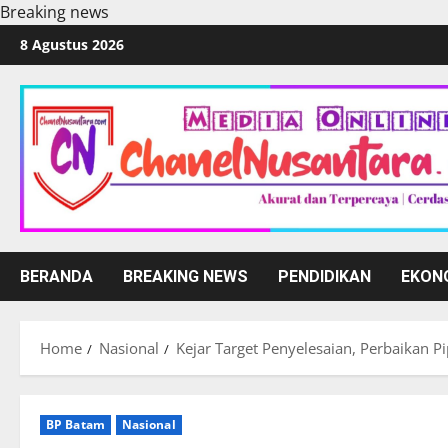
Breaking news
Skip
8 Agustus 2026
to
content
BERANDA
BREAKING NEWS
PENDIDIKAN
EKON
Home
Nasional
Kejar Target Penyelesaian, Perbaikan P
BP Batam
Nasional