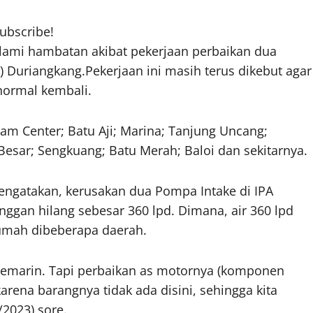
subscribe!
alami hambatan akibat pekerjaan perbaikan dua
) Duriangkang.Pekerjaan ini masih terus dikebut agar
normal kembali.
am Center; Batu Aji; Marina; Tanjung Uncang;
Besar; Sengkuang; Batu Merah; Baloi dan sekitarnya.
ngatakan, kerusakan dua Pompa Intake di IPA
nggan hilang sebesar 360 lpd. Dimana, air 360 lpd
umah dibeberapa daerah.
 kemarin. Tapi perbaikan as motornya (komponen
karena barangnya tidak ada disini, sehingga kita
/2023) sore.