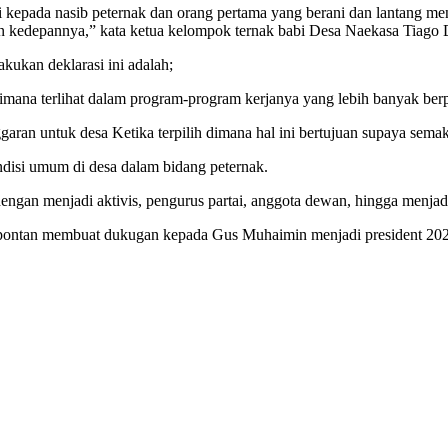
kepada nasib peternak dan orang pertama yang berani dan lantang me
en kedepannya,” kata ketua kelompok ternak babi Desa Naekasa Tiago 
ukan deklarasi ini adalah;
ana terlihat dalam program-program kerjanya yang lebih banyak berp
n untuk desa Ketika terpilih dimana hal ini bertujuan supaya semaki
disi umum di desa dalam bidang peternak.
engan menjadi aktivis, pengurus partai, anggota dewan, hingga menjad
 spontan membuat dukugan kepada Gus Muhaimin menjadi president 202