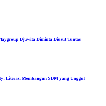
aygroup Djuwita Diminta Diusut Tuntas
uty: Literasi Membangun SDM yang Unggul