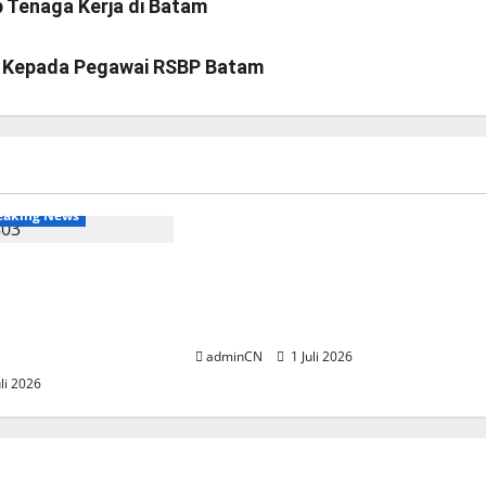
 Tenaga Kerja di Batam
i Kepada Pegawai RSBP Batam
BP Batam
Breaking News
eaking News
BP Batam menyambut baik
alui Batam Premier
kunjungan pengurus Badan
men Membangun
Perlindungan (BP) Lansia
pak Bola yang
Indonesia Wilayah Batam
adminCN
1 Juli 2026
li 2026