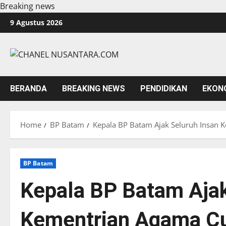
Breaking news
Skip
9 Agustus 2026
to
content
BERANDA
BREAKING NEWS
PENDIDIKAN
EKON
Home
BP Batam
Kepala BP Batam Ajak Seluruh Insan
BP Batam
Kepala BP Batam Ajak
Kementrian Agama C