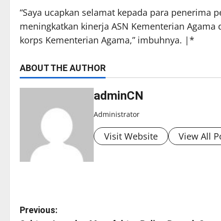
“Saya ucapkan selamat kepada para penerima 
meningkatkan kinerja ASN Kementerian Agama 
korps Kementerian Agama,” imbuhnya. |*
ABOUT THE AUTHOR
adminCN
Administrator
Visit Website
View All P
P
Previous: