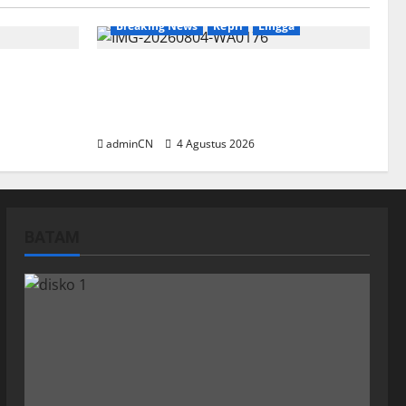
Breaking News
Kepri
Lingga
PT RSE
Penggerebekan Tambang Timah di
duga Ada
Pekajang, Ditemukan Senapan dan
Airsoft Gun
adminCN
4 Agustus 2026
BATAM