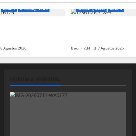
Batam
Breaking News
Breaking News
Batam
njungan Yayasan Anak
Keberadaan Gudang BBM 
 Ariastuty: Literasi
Dipertanyakan Warga, Di
n SDM yang Unggul
Aktivitas Ilegal
8 Agustus 2026
adminCN
7 Agustus 2026
HUKUM & KRIMINAL