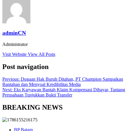
adminCN
Administrator
Visit Website
View All Posts
Post navigation
Previous:
Dugaan Hak Buruh Ditahan, PT Champion Sampaikan
Bantahan dan Menyoal Kredibilitas Media
Next:
Eks Karyawan Bantah Klaim Kompensasi Dibayar, Tantang
Perusahaan Tunjukkan Bukti Transfer
BREAKING NEWS
BP Batam