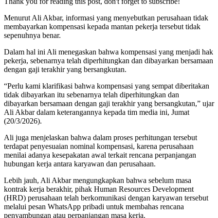
Thank you for reading this post, don't forget to subscribe!
Menurut Ali Akbar, informasi yang menyebutkan perusahaan tidak
membayarkan kompensasi kepada mantan pekerja tersebut tidak
sepenuhnya benar.
Dalam hal ini Ali menegaskan bahwa kompensasi yang menjadi hak
pekerja, sebenarnya telah diperhitungkan dan dibayarkan bersamaan
dengan gaji terakhir yang bersangkutan.
“Perlu kami klarifikasi bahwa kompensasi yang sempat diberitakan
tidak dibayarkan itu sebenarnya telah diperhitungkan dan
dibayarkan bersamaan dengan gaji terakhir yang bersangkutan,” ujar
Ali Akbar dalam keterangannya kepada tim media ini, Jumat
(20/3/2026).
Ali juga menjelaskan bahwa dalam proses perhitungan tersebut
terdapat penyesuaian nominal kompensasi, karena perusahaan
menilai adanya kesepakatan awal terkait rencana perpanjangan
hubungan kerja antara karyawan dan perusahaan.
Lebih jauh, Ali Akbar mengungkapkan bahwa sebelum masa
kontrak kerja berakhir, pihak Human Resources Development
(HRD) perusahaan telah berkomunikasi dengan karyawan tersebut
melalui pesan WhatsApp pribadi untuk membahas rencana
penyambungan atau perpanjangan masa kerja.