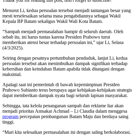
Thank you for reading this post, don't forget to subscribe!
Menurut Li, kedua persoalan tersebut menjadi tantangan besar yang
mesti terselesaikan selama masa pengabdiannya sebagai Wakil
Kepala BP Batam sekaligus Wakil Wali Kota Batam.
“Sampah menjadi permasalahan hampir di seluruh daerah. Oleh
sebab itu, ini harus tuntas karena Presiden Prabowo turut
memberikan atensi besar terhadap persoalan ini,” ujar Li, Selasa
(4/3/2025).
Seiring dengan pesatnya pertumbuhan penduduk, lanjut Li, kedua
persoalan tersebut akan menimbulkan dampak signifikan terhadap
kebersihan dan keindahan Batam apabila tidak ditangani dengan
maksimal.
Apalagi saat ini pemerintah di bawah kepemimpinan Presiden
Prabowo Subianto terus berupaya agar kebijakan-kebijakan strategis
dapat memberikan dampak nyata bagi seluruh lapisan masyarakat.
Sehingga, tata kelola penanganan sampah dan reklame liar akan
menjadi prioritas Amsakar Achmad – Li Claudia dalam menggesa
program
percepatan pembangunan Batam Maju dan berdaya saing
tinggi.
“Mari kita selesaikan permasalahan ini dengan saling berkolaborasi.