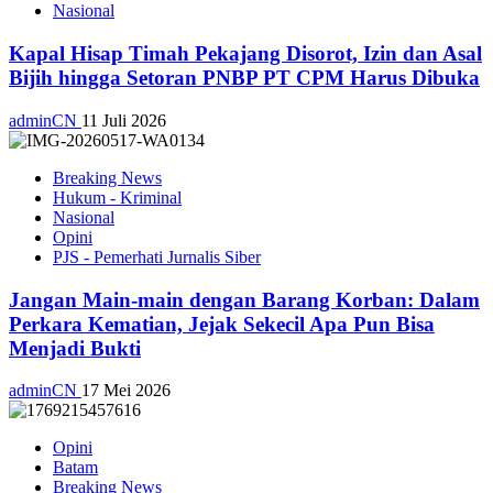
Nasional
Kapal Hisap Timah Pekajang Disorot, Izin dan Asal
Bijih hingga Setoran PNBP PT CPM Harus Dibuka
adminCN
11 Juli 2026
Breaking News
Hukum - Kriminal
Nasional
Opini
PJS - Pemerhati Jurnalis Siber
Jangan Main-main dengan Barang Korban: Dalam
Perkara Kematian, Jejak Sekecil Apa Pun Bisa
Menjadi Bukti
adminCN
17 Mei 2026
Opini
Batam
Breaking News