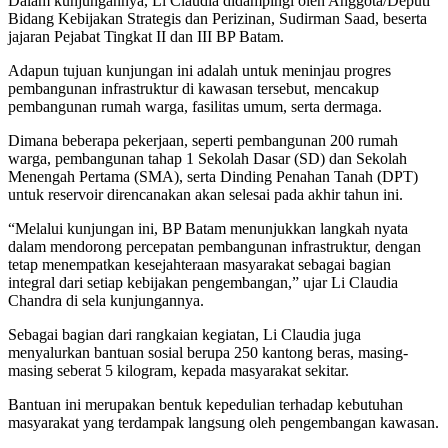
Dalam kunjungannya, Li Claudia didampingi oleh Anggota/Deputi
Bidang Kebijakan Strategis dan Perizinan, Sudirman Saad, beserta
jajaran Pejabat Tingkat II dan III BP Batam.
Adapun tujuan kunjungan ini adalah untuk meninjau progres
pembangunan infrastruktur di kawasan tersebut, mencakup
pembangunan rumah warga, fasilitas umum, serta dermaga.
Dimana beberapa pekerjaan, seperti pembangunan 200 rumah
warga, pembangunan tahap 1 Sekolah Dasar (SD) dan Sekolah
Menengah Pertama (SMA), serta Dinding Penahan Tanah (DPT)
untuk reservoir direncanakan akan selesai pada akhir tahun ini.
“Melalui kunjungan ini, BP Batam menunjukkan langkah nyata
dalam mendorong percepatan pembangunan infrastruktur, dengan
tetap menempatkan kesejahteraan masyarakat sebagai bagian
integral dari setiap kebijakan pengembangan,” ujar Li Claudia
Chandra di sela kunjungannya.
Sebagai bagian dari rangkaian kegiatan, Li Claudia juga
menyalurkan bantuan sosial berupa 250 kantong beras, masing-
masing seberat 5 kilogram, kepada masyarakat sekitar.
Bantuan ini merupakan bentuk kepedulian terhadap kebutuhan
masyarakat yang terdampak langsung oleh pengembangan kawasan.