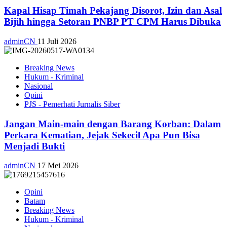
Kapal Hisap Timah Pekajang Disorot, Izin dan Asal
Bijih hingga Setoran PNBP PT CPM Harus Dibuka
adminCN
11 Juli 2026
Breaking News
Hukum - Kriminal
Nasional
Opini
PJS - Pemerhati Jurnalis Siber
Jangan Main-main dengan Barang Korban: Dalam
Perkara Kematian, Jejak Sekecil Apa Pun Bisa
Menjadi Bukti
adminCN
17 Mei 2026
Opini
Batam
Breaking News
Hukum - Kriminal