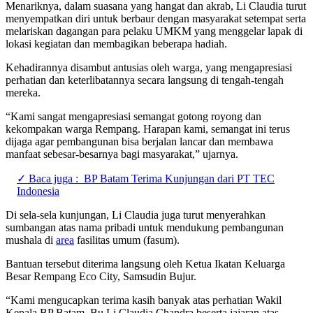
Menariknya, dalam suasana yang hangat dan akrab, Li Claudia turut
menyempatkan diri untuk berbaur dengan masyarakat setempat serta
melariskan dagangan para pelaku UMKM yang menggelar lapak di
lokasi kegiatan dan membagikan beberapa hadiah.
Kehadirannya disambut antusias oleh warga, yang mengapresiasi
perhatian dan keterlibatannya secara langsung di tengah-tengah
mereka.
“Kami sangat mengapresiasi semangat gotong royong dan
kekompakan warga Rempang. Harapan kami, semangat ini terus
dijaga agar pembangunan bisa berjalan lancar dan membawa
manfaat sebesar-besarnya bagi masyarakat,” ujarnya.
✓ Baca juga :
BP Batam Terima Kunjungan dari PT TEC
Indonesia
Di sela-sela kunjungan, Li Claudia juga turut menyerahkan
sumbangan atas nama pribadi untuk mendukung pembangunan
mushala di
area
fasilitas umum (fasum).
Bantuan tersebut diterima langsung oleh Ketua Ikatan Keluarga
Besar Rempang Eco City, Samsudin Bujur.
“Kami mengucapkan terima kasih banyak atas perhatian Wakil
Kepala BP Batam, Bu Li Claudia Chandra beserta jajaran atas