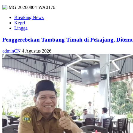
Breaking News
Kepri
Lingga
Penggerebekan Tambang Timah di Pekajang, Ditemu
adminCN
4 Agustus 2026