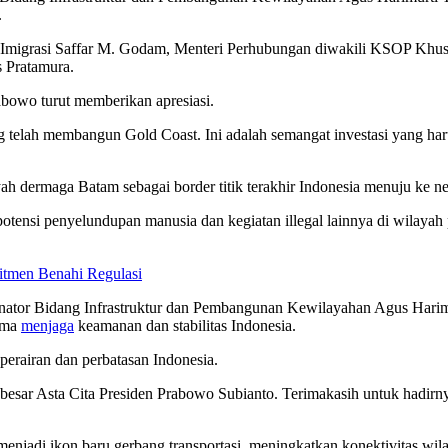
.
rjen Imigrasi Saffar M. Godam, Menteri Perhubungan diwakili KSOP Kh
 Pratamura.
rabowo turut memberikan apresiasi.
ang telah membangun Gold Coast. Ini adalah semangat investasi yang h
yah dermaga Batam sebagai border titik terakhir Indonesia menuju ke ne
tensi penyelundupan manusia dan kegiatan illegal lainnya di wilayah p
mitmen Benahi Regulasi
inator Bidang Infrastruktur dan Pembangunan Kewilayahan Agus Harim
sama
menjaga
keamanan dan stabilitas Indonesia.
perairan dan perbatasan Indonesia.
i besar Asta Cita Presiden Prabowo Subianto. Terimakasih untuk hadir
enjadi ikon baru gerbang transportasi, meningkatkan konektivitas wil