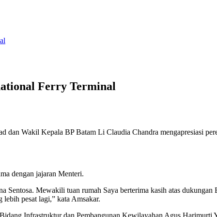
al
ational Ferry Terminal
dan Wakil Kepala BP Batam Li Claudia Chandra mengapresiasi peresm
ma dengan jajaran Menteri.
 Sentosa. Mewakili tuan rumah Saya berterima kasih atas dukungan B
ebih pesat lagi,” kata Amsakar.
idang Infrastruktur dan Pembangunan Kewilayahan Agus Harimurti Yu