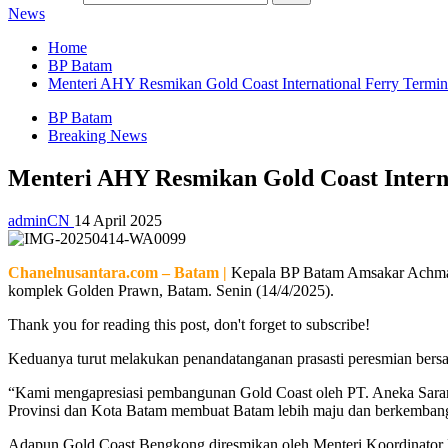
News
Home
BP Batam
Menteri AHY Resmikan Gold Coast International Ferry Termin
BP Batam
Breaking News
Menteri AHY Resmikan Gold Coast Intern
adminCN
14 April 2025
Chanelnusantara.com – Batam |
Kepala BP Batam Amsakar Achmad 
komplek Golden Prawn, Batam. Senin (14/4/2025).
Thank you for reading this post, don't forget to subscribe!
Keduanya turut melakukan penandatanganan prasasti peresmian bersa
“Kami mengapresiasi pembangunan Gold Coast oleh PT. Aneka Sarana
Provinsi dan Kota Batam membuat Batam lebih maju dan berkembang l
Adapun Gold Coast Bengkong diresmikan oleh Menteri Koordinator B