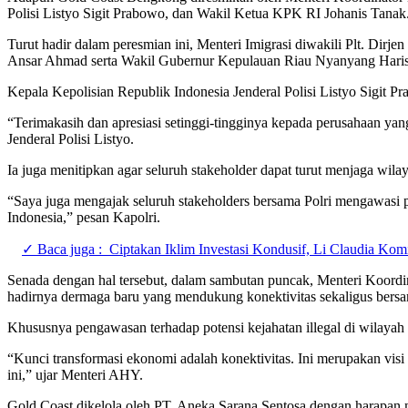
Polisi Listyo Sigit Prabowo, dan Wakil Ketua KPK RI Johanis Tanak
Turut hadir dalam peresmian ini, Menteri Imigrasi diwakili Plt. Di
Ansar Ahmad serta Wakil Gubernur Kepulauan Riau Nyanyang Haris
Kepala Kepolisian Republik Indonesia Jenderal Polisi Listyo Sigit P
“Terimakasih dan apresiasi setinggi-tingginya kepada perusahaan y
Jenderal Polisi Listyo.
Ia juga menitipkan agar seluruh stakeholder dapat turut menjaga wila
“Saya juga mengajak seluruh stakeholders bersama Polri mengawasi po
Indonesia,” pesan Kapolri.
✓ Baca juga :
Ciptakan Iklim Investasi Kondusif, Li Claudia Ko
Senada dengan hal tersebut, dalam sambutan puncak, Menteri Koord
hadirnya dermaga baru yang mendukung konektivitas sekaligus ber
Khususnya pengawasan terhadap potensi kejahatan illegal di wilayah 
“Kunci transformasi ekonomi adalah konektivitas. Ini merupakan vis
ini,” ujar Menteri AHY.
Gold Coast dikelola oleh PT. Aneka Sarana Sentosa dengan harapan m