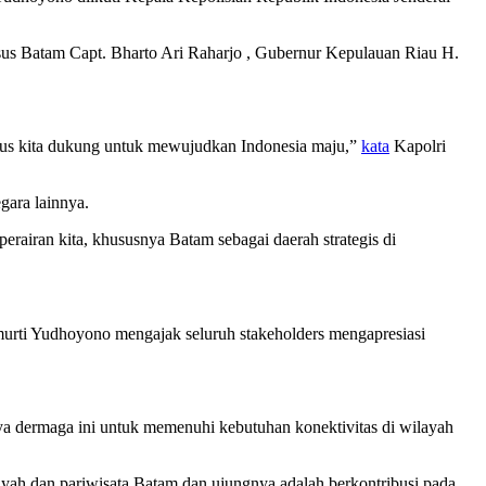
usus Batam Capt. Bharto Ari Raharjo , Gubernur Kepulauan Riau H.
arus kita dukung untuk mewujudkan Indonesia maju,”
kata
Kapolri
gara lainnya.
erairan kita, khususnya Batam sebagai daerah strategis di
urti Yudhoyono mengajak seluruh stakeholders mengapresiasi
nya dermaga ini untuk memenuhi kebutuhan konektivitas di wilayah
ayah dan pariwisata Batam dan ujungnya adalah berkontribusi pada