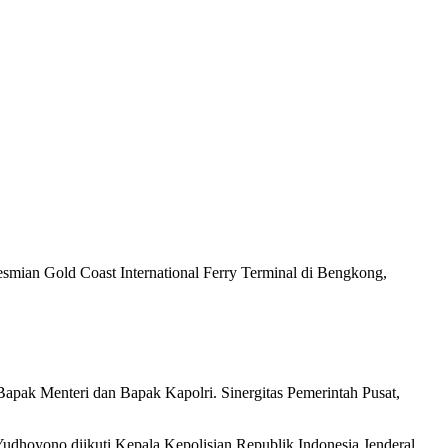
ian Gold Coast International Ferry Terminal di Bengkong,
apak Menteri dan Bapak Kapolri. Sinergitas Pemerintah Pusat,
dhoyono diikuti Kepala Kepolisian Republik Indonesia Jenderal