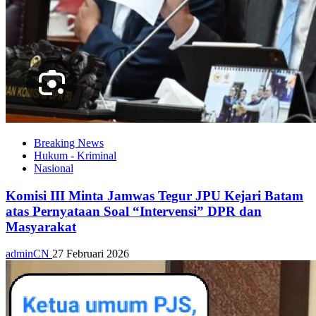
Breaking News
Hukum - Kriminal
Nasional
Komisi III Minta Jamwas Tegur JPU Kejari Batam
atas Pernyataan Soal “Intervensi” DPR dan
Masyarakat
adminCN
27 Februari 2026