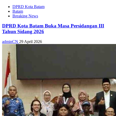
DPRD Kota Batam
Batam
Breaking News
DPRD Kota Batam Buka Masa Persidangan III
Tahun Sidang 2026
adminCN
29 April 2026