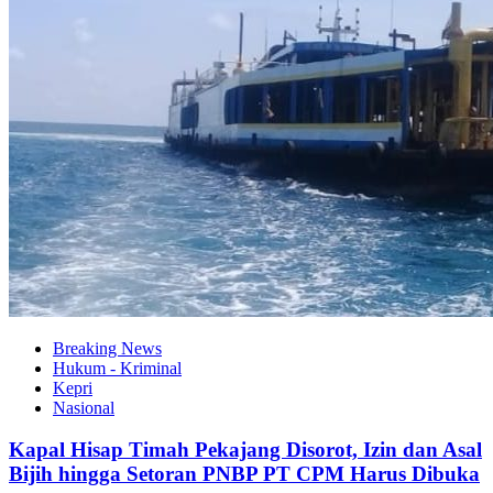
Breaking News
Hukum - Kriminal
Kepri
Nasional
Kapal Hisap Timah Pekajang Disorot, Izin dan Asal
Bijih hingga Setoran PNBP PT CPM Harus Dibuka