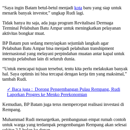
“Saya ingin Batam betul-betul menjadi
kota
baru yang siap untuk
menarik banyak investor,” ungkap Rudi lagi.
Tidak hanya itu saja, ada juga program Revitalisasi Dermaga
Terminal Pelabuhan Batu Ampar untuk meningkatkan pelayanan
aktivitas bongkar muat.
BP Batam pun sedang menyiapkan sejumlah langkah agar
Pelabuhan Batu Ampar bisa menjadi pelabuhan transhipment
internasional yang melayani perpindahan muatan antar kapal untuk
menuju pelabuhan lain di seluruh dunia.
“Untuk mencapai tujuan tersebut, tentu kita perlu melakukan banyak
hal. Saya optimis ini bisa tercapai dengan kerja tim yang maksimal,”
tambah Rudi.
✓ Baca juga :
Dorong Pengembangan Pulau Rempang, Rudi
Laporkan Progres ke Menko Perekonomian
Kemudian, BP Batam juga terus mempercepat realisasi investasi di
Rempang.
Muhammad Rudi menargetkan, pembangunan empat rumah contoh
untuk warga yang terdampak pengembangan Rempang akan selesai
sekitar 2,5 bulan ke depan.