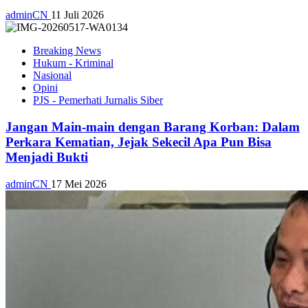
adminCN
11 Juli 2026
Breaking News
Hukum - Kriminal
Nasional
Opini
PJS - Pemerhati Jurnalis Siber
Jangan Main-main dengan Barang Korban: Dalam
Perkara Kematian, Jejak Sekecil Apa Pun Bisa
Menjadi Bukti
adminCN
17 Mei 2026