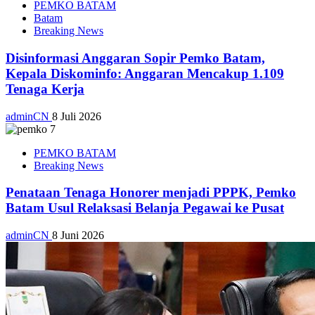
PEMKO BATAM
Batam
Breaking News
Disinformasi Anggaran Sopir Pemko Batam,
Kepala Diskominfo: Anggaran Mencakup 1.109
Tenaga Kerja
adminCN
8 Juli 2026
PEMKO BATAM
Breaking News
Penataan Tenaga Honorer menjadi PPPK, Pemko
Batam Usul Relaksasi Belanja Pegawai ke Pusat
adminCN
8 Juni 2026