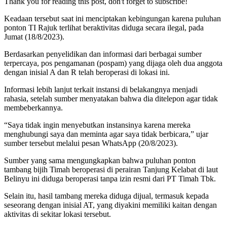
Thank you for reading this post, don't forget to subscribe!
Keadaan tersebut saat ini menciptakan kebingungan karena puluhan
ponton TI Rajuk terlihat beraktivitas diduga secara ilegal, pada
Jumat (18/8/2023).
Berdasarkan penyelidikan dan informasi dari berbagai sumber
terpercaya, pos pengamanan (pospam) yang dijaga oleh dua anggota
dengan inisial A dan R telah beroperasi di lokasi ini.
Informasi lebih lanjut terkait instansi di belakangnya menjadi
rahasia, setelah sumber menyatakan bahwa dia ditelepon agar tidak
membeberkannya.
“Saya tidak ingin menyebutkan instansinya karena mereka
menghubungi saya dan meminta agar saya tidak berbicara,” ujar
sumber tersebut melalui pesan WhatsApp (20/8/2023).
Sumber yang sama mengungkapkan bahwa puluhan ponton
tambang bijih Timah beroperasi di perairan Tanjung Kelabat di laut
Belinyu ini diduga beroperasi tanpa izin resmi dari PT Timah Tbk.
Selain itu, hasil tambang mereka diduga dijual, termasuk kepada
seseorang dengan inisial AT, yang diyakini memiliki kaitan dengan
aktivitas di sekitar lokasi tersebut.