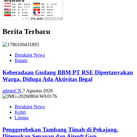
Berita Terbaru
Breaking News
Batam
Keberadaan Gudang BBM PT RSE Dipertanyakan
Warga, Diduga Ada Aktivitas Ilegal
adminCN
7 Agustus 2026
Breaking News
Kepri
Lingga
Penggerebekan Tambang Timah di Pekajang,
Ditemukan Senapan dan Airsoft Gun