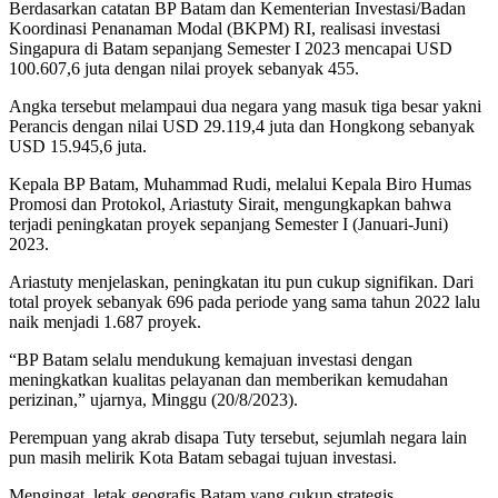
Berdasarkan catatan BP Batam dan Kementerian Investasi/Badan
Koordinasi Penanaman Modal (BKPM) RI, realisasi investasi
Singapura di Batam sepanjang Semester I 2023 mencapai USD
100.607,6 juta dengan nilai proyek sebanyak 455.
Angka tersebut melampaui dua negara yang masuk tiga besar yakni
Perancis dengan nilai USD 29.119,4 juta dan Hongkong sebanyak
USD 15.945,6 juta.
Kepala BP Batam, Muhammad Rudi, melalui Kepala Biro Humas
Promosi dan Protokol, Ariastuty Sirait, mengungkapkan bahwa
terjadi peningkatan proyek sepanjang Semester I (Januari-Juni)
2023.
Ariastuty menjelaskan, peningkatan itu pun cukup signifikan. Dari
total proyek sebanyak 696 pada periode yang sama tahun 2022 lalu
naik menjadi 1.687 proyek.
“BP Batam selalu mendukung kemajuan investasi dengan
meningkatkan kualitas pelayanan dan memberikan kemudahan
perizinan,” ujarnya, Minggu (20/8/2023).
Perempuan yang akrab disapa Tuty tersebut, sejumlah negara lain
pun masih melirik Kota Batam sebagai tujuan investasi.
Mengingat, letak geografis Batam yang cukup strategis.