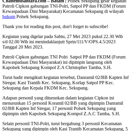
Chanelnusantara.com – Batam |
Polsek Sekupang gelar kegiatan
Patroli Cipkon gabungan TNI-Polri, Satpol PP dan FKDM (Forum
Kewaspadaan Dini Masyarakat) Kecamatan Sekupang di wilayah
hukum
Polsek Sekupang.
Thank you for reading this post, don't forget to subscribe!
Kegiatan yang digelar pada Sabtu, 27 Mei 2023 pukul 22.30 Wib
s/d 02.00 Wib ini menindaklanjuti Sprin/111/V/OPS.4.5/2023
Tanggal 20 Mei 2023.
Patroli Cipkon gabungan TNI Polri Satpol PP dan FKDM (Forum
Kewaspadaan Dini Masyarakat) ini dipimpin langsung oleh
Kapolsek Sekupang Kompol Z.A Christopher Tamba, S.H.
Turut hadir mengikuti kegiatan tersebut, Danramil 02/BB Kapten Inf
Siregar, Kasi Trantib Kec. Sekupang, Korlap Satpol PP Kec.
Sekupang dan Kepala FKDM Kec. Sekupang.
Adapun personil yang diturunkan dalam kegiatan Cipkon ini
menurunkan 15 personil Koramil 02/BB yang dipimpin Danramil
02/BB Kapten Inf Siregar, 17 personil Polsek Sekupang yang
dipimpin oleh Kapolsek Sekupang Kompol Z.A.C Tamba, S.H.
Selain personil TNI-Polri, turut bergabung 3 personil Kecamatan
Sekupang yang dipimpin oleh Kasi Trantib Kecamatan Sekupang, 5