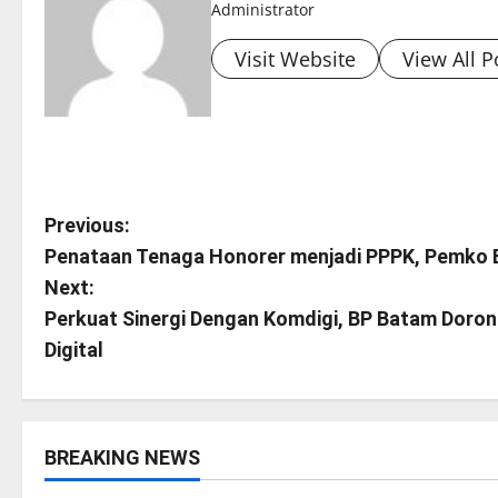
Administrator
Visit Website
View All P
P
Previous:
Penataan Tenaga Honorer menjadi PPPK, Pemko B
o
Next:
s
Perkuat Sinergi Dengan Komdigi, BP Batam Doron
Digital
t
n
a
BREAKING NEWS