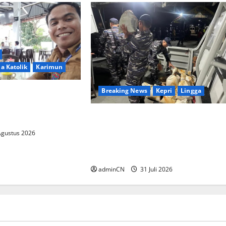
a Katolik
Karimun
Breaking News
Kepri
Lingga
lasi, Dibalik
i Muncul Ide dan
TNI AL Tangkap Penambang
g Cemerlang
Timah Ilegal di Pekajang,
Agustus 2026
Pertanyaan Besar: Siapa Aktor
Besar di Baliknya?
adminCN
31 Juli 2026