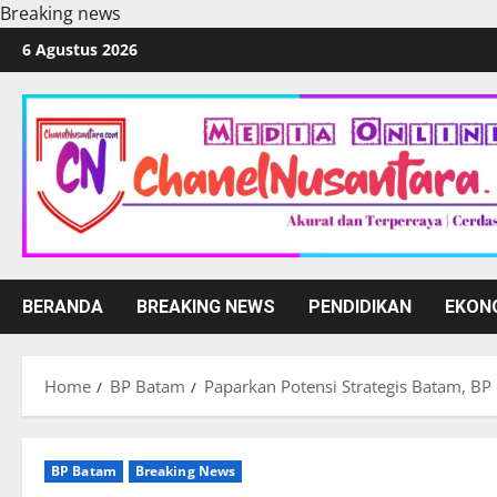
Breaking news
Skip
6 Agustus 2026
to
content
BERANDA
BREAKING NEWS
PENDIDIKAN
EKON
Home
BP Batam
Paparkan Potensi Strategis Batam, BP
BP Batam
Breaking News