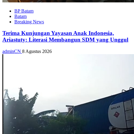
BP Batam
Batam
Breaking News
Terima Kunjungan Yayasan Anak Indonesia,
Ariastuty: Literasi Membangun SDM yang Unggul
adminCN
8 Agustus 2026