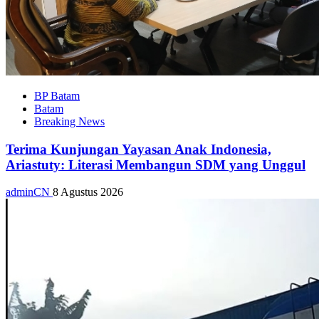
BP Batam
Batam
Breaking News
Terima Kunjungan Yayasan Anak Indonesia,
Ariastuty: Literasi Membangun SDM yang Unggul
adminCN
8 Agustus 2026