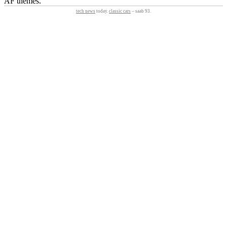
AF themes.
tech news
today.
classic cars
– saab 93.