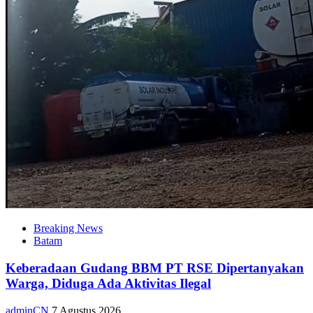
Breaking News
Batam
Keberadaan Gudang BBM PT RSE Dipertanyakan
Warga, Diduga Ada Aktivitas Ilegal
adminCN
7 Agustus 2026