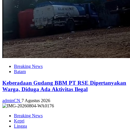
Breaking News
Batam
Keberadaan Gudang BBM PT RSE Dipertanyakan
Warga, Diduga Ada Aktivitas Ilegal
adminCN
7 Agustus 2026
Breaking News
Kepri
Lingga