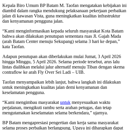
Kepala Biro Umum BP Batam M. Taofan mengatakan kebijakan ini
diambil dalam rangka mendukung pelaksanaan pekerjaan perbaikan
jalan di kawasan Vista, guna meningkatkan kualitas infrastruktur
dan kenyamanan pengguna jalan.
“Kami menginformasikan kepada seluruh masyarakat Kota Batam
bahwa akan dilakukan penutupan sementara ruas Jl. Gajah Mada
(arah Batam Center menuju Sekupang) selama 3 hari ke depan,”
kata Taofan.
Adapun penutupan akan diberlakukan mulai Jumat, 3 April 2026
hingga Minggu, 5 April 2026. Selama periode tersebut, arus lalu
lintas dialihkan melalui jalur alternatif menuju Tiban dengan skema
contraflow ke arah Fly Over Sei Ladi – UIB.
Taofan menyampaikan lebih lanjut, bahwa langkah ini dilakukan
untuk meningkatkan kualitas jalan demi kenyamanan dan
keselamatan pengguna.
“Kami mengimbau masyarakat
untuk
menyesuaikan waktu
perjalanan, mengikuti rambu serta arahan petugas, dan tetap
mengutamakan keselamatan selama berkendara,” ujarnya.
BP Batam mengapresiasi pengertian dan kerja sama masyarakat
selama proses perbaikan berlangsung. Upaya ini diharapkan dapat