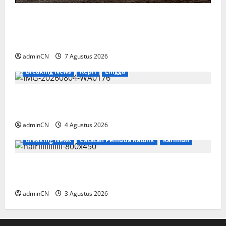
Keberadaan Gudang BBM PT RSE
Dipertanyakan Warga, Diduga Ada Aktivitas
Ilegal
adminCN
7 Agustus 2026
Breaking News
Kepri
Lingga
Penggerebekan Tambang Timah di Pekajang,
Ditemukan Senapan dan Airsoft Gun
adminCN
4 Agustus 2026
Breaking News
Catatan Pemuda Katolik
Karimun
Membangun Relasi, Dibalik Secangkir Kopi
Muncul Ide dan Gagasan yang Cemerlang
adminCN
3 Agustus 2026