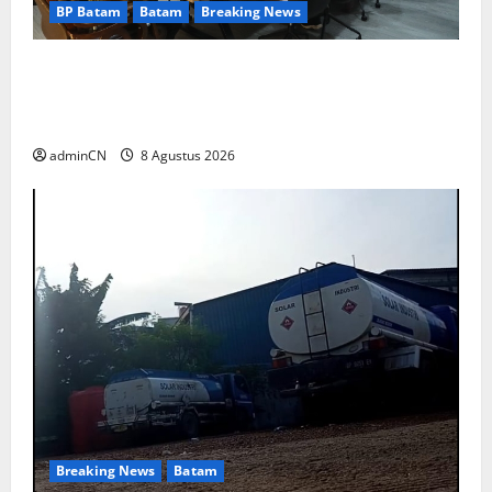
BP Batam
Batam
Breaking News
Terima Kunjungan Yayasan Anak Indonesia,
Ariastuty: Literasi Membangun SDM yang
Unggul
adminCN
8 Agustus 2026
Breaking News
Batam