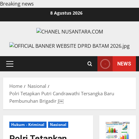
Breaking news
Skip
8 Agustus 2026
to
content
NEWS
Primary
Menu
Home
Nasional
Polri Tetapkan Putri Candrawathi Tersangka Baru
Pembunuhan Brigadir J￼
Hukum - Kriminal
Nasional
Polri Tetapkan