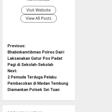
Visit Website
View All Posts
P
Previous:
Bhabinkamtibmas Polres Dairi
o
Laksanakan Gatur Pos Padat
Pagi di Sekolah-Sekolah
s
Next:
t
2 Pemuda Terduga Pelaku
Pembacokan di Medan Tembung
n
Diamankan Polsek Sei Tuan
a
v