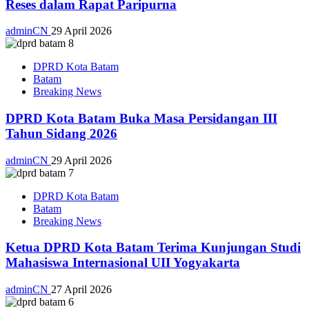
Reses dalam Rapat Paripurna
adminCN
29 April 2026
DPRD Kota Batam
Batam
Breaking News
DPRD Kota Batam Buka Masa Persidangan III
Tahun Sidang 2026
adminCN
29 April 2026
DPRD Kota Batam
Batam
Breaking News
Ketua DPRD Kota Batam Terima Kunjungan Studi
Mahasiswa Internasional UII Yogyakarta
adminCN
27 April 2026