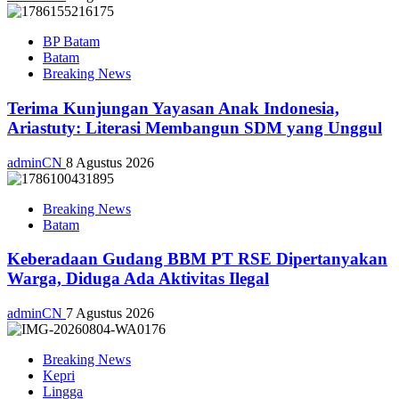
BP Batam
Batam
Breaking News
Terima Kunjungan Yayasan Anak Indonesia,
Ariastuty: Literasi Membangun SDM yang Unggul
adminCN
8 Agustus 2026
Breaking News
Batam
Keberadaan Gudang BBM PT RSE Dipertanyakan
Warga, Diduga Ada Aktivitas Ilegal
adminCN
7 Agustus 2026
Breaking News
Kepri
Lingga