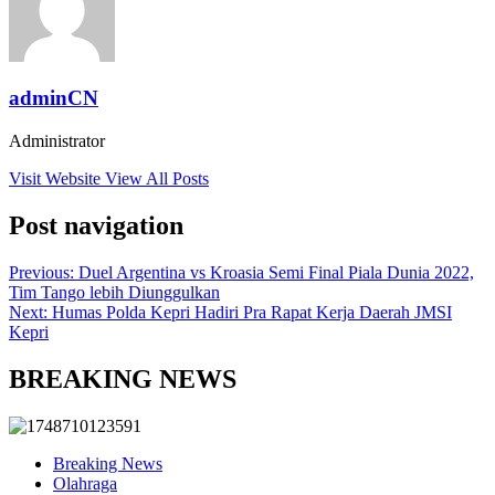
adminCN
Administrator
Visit Website
View All Posts
Post navigation
Previous:
Duel Argentina vs Kroasia Semi Final Piala Dunia 2022,
Tim Tango lebih Diunggulkan
Next:
Humas Polda Kepri Hadiri Pra Rapat Kerja Daerah JMSI
Kepri
BREAKING NEWS
Breaking News
Olahraga