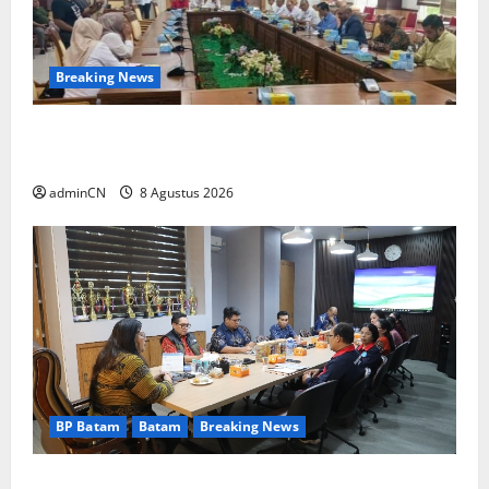
Breaking News
Bukan Sekadar NPSN, Dugaan Kekerasan Anak
di Playgroup Djuwita Diminta Diusut Tuntas
adminCN
8 Agustus 2026
BP Batam
Batam
Breaking News
Terima Kunjungan Yayasan Anak Indonesia,