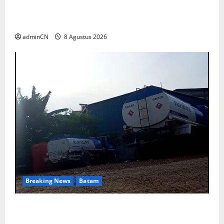
Ariastuty: Literasi Membangun SDM yang
Unggul
adminCN
8 Agustus 2026
Breaking News
Batam
Keberadaan Gudang BBM PT RSE
Dipertanyakan Warga, Diduga Ada Aktivitas