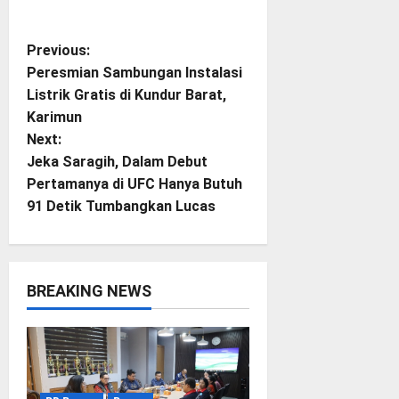
P
Previous:
Peresmian Sambungan Instalasi
o
Listrik Gratis di Kundur Barat,
Karimun
s
Next:
t
Jeka Saragih, Dalam Debut
Pertamanya di UFC Hanya Butuh
n
91 Detik Tumbangkan Lucas
a
v
BREAKING NEWS
i
g
a