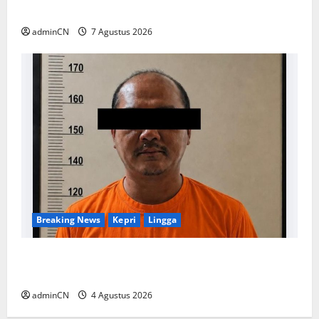
Ilegal
adminCN
7 Agustus 2026
Breaking News
Kepri
Lingga
Penggerebekan Tambang Timah di Pekajang,
Ditemukan Senapan dan Airsoft Gun
adminCN
4 Agustus 2026