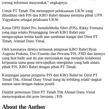
corong informasi masyarakat,” ungkapnya.
Untuk PT Timah Tbk mensupport pelaksanaan UKW yang
difasilitasi oleh PJS dan KBO Babel dimana meminta pihak UPN
Yogyakarta sebagai pelaksana UKW.
Ketua DPD Babel Pro JurnalisMedia Siber (PJS), Rikky Fermana
yang juga selaku Penanggung Jawab KBO Babel pun
mengucapkan terima kasih atas sambutan hangat dari Dirut PT
Timah, Ahmad Dany Virsal.
Oleh karenanya dirinya termasuk pimpinan KBO Babel Ryan
Augusta Prakasa, Dwi Frasetio dan Pewarta PJS, PJID dan lainnya
yang ikut hadir saat itu pun menyatakan siap menjalin kolaborasi
kerjasama sama guna mewujudkan sinergisitas yang baik antara
pihak PJS, KBO Babel dengan pihak PT Timah.
Kunjungan jajaran pengurus PJS dan KBO Babel ke Dirut PT
Timah Tbk, Ahmad Dany Virsal siang itu terbilang relatif singkat
namun sarat dengan makna positif.
Diakhir pertemuan Dirut PT Timah Tbk Ahmad Dany Virsal
menyempatkan diri pose bersama. | PJS
About the Author