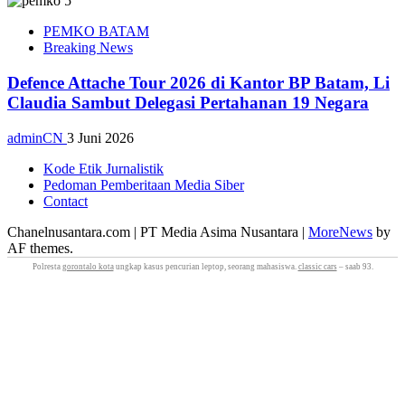
PEMKO BATAM
Breaking News
Defence Attache Tour 2026 di Kantor BP Batam, Li
Claudia Sambut Delegasi Pertahanan 19 Negara
adminCN
3 Juni 2026
Kode Etik Jurnalistik
Pedoman Pemberitaan Media Siber
Contact
Chanelnusantara.com | PT Media Asima Nusantara
|
MoreNews
by
AF themes.
Polresta
gorontalo kota
ungkap kasus pencurian leptop, seorang mahasiswa.
classic cars
– saab 93.