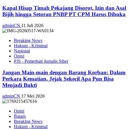
Kapal Hisap Timah Pekajang Disorot, Izin dan Asal
Bijih hingga Setoran PNBP PT CPM Harus Dibuka
adminCN
11 Juli 2026
Breaking News
Hukum - Kriminal
Nasional
Opini
PJS - Pemerhati Jurnalis Siber
Jangan Main-main dengan Barang Korban: Dalam
Perkara Kematian, Jejak Sekecil Apa Pun Bisa
Menjadi Bukti
adminCN
17 Mei 2026
Opini
Batam
Breaking News
Hukum - Kriminal