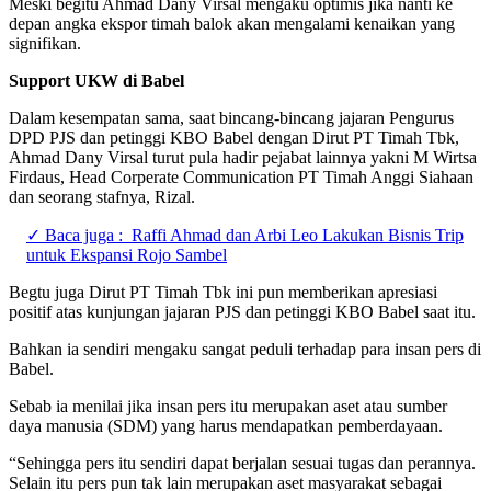
Meski begitu Ahmad Dany Virsal mengaku optimis jika nanti ke
depan angka ekspor timah balok akan mengalami kenaikan yang
signifikan.
Support UKW di Babel
Dalam kesempatan sama, saat bincang-bincang jajaran Pengurus
DPD PJS dan petinggi KBO Babel dengan Dirut PT Timah Tbk,
Ahmad Dany Virsal turut pula hadir pejabat lainnya yakni M Wirtsa
Firdaus, Head Corperate Communication PT Timah Anggi Siahaan
dan seorang stafnya, Rizal.
✓ Baca juga :
Raffi Ahmad dan Arbi Leo Lakukan Bisnis Trip
untuk Ekspansi Rojo Sambel
Begtu juga Dirut PT Timah Tbk ini pun memberikan apresiasi
positif atas kunjungan jajaran PJS dan petinggi KBO Babel saat itu.
Bahkan ia sendiri mengaku sangat peduli terhadap para insan pers di
Babel.
Sebab ia menilai jika insan pers itu merupakan aset atau sumber
daya manusia (SDM) yang harus mendapatkan pemberdayaan.
“Sehingga pers itu sendiri dapat berjalan sesuai tugas dan perannya.
Selain itu pers pun tak lain merupakan aset masyarakat sebagai