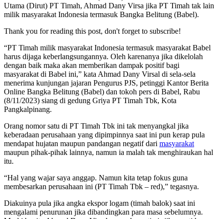
Utama (Dirut) PT Timah, Ahmad Dany Virsa jika PT Timah tak lain
milik masyarakat Indonesia termasuk Bangka Belitung (Babel).
Thank you for reading this post, don't forget to subscribe!
“PT Timah milik masyarakat Indonesia termasuk masyarakat Babel
harus dijaga keberlangsungannya. Oleh karenanya jika dikelolah
dengan baik maka akan memberikan dampak positif bagi
masyarakat di Babel ini,” kata Ahmad Dany Virsal di sela-sela
menerima kunjungan jajaran Pengurus PJS, petinggi Kantor Berita
Online Bangka Belitung (Babel) dan tokoh pers di Babel, Rabu
(8/11/2023) siang di gedung Griya PT Timah Tbk, Kota
Pangkalpinang.
Orang nomor satu di PT Timah Tbk ini tak menyangkal jika
keberadaan perusahaan yang dipimpinnya saat ini pun kerap pula
mendapat hujatan maupun pandangan negatif dari
masyarakat
maupun pihak-pihak lainnya, namun ia malah tak menghiraukan hal
itu.
“Hal yang wajar saya anggap. Namun kita tetap fokus guna
membesarkan perusahaan ini (PT Timah Tbk – red),” tegasnya.
Diakuinya pula jika angka ekspor logam (timah balok) saat ini
mengalami penurunan jika dibandingkan para masa sebelumnya.