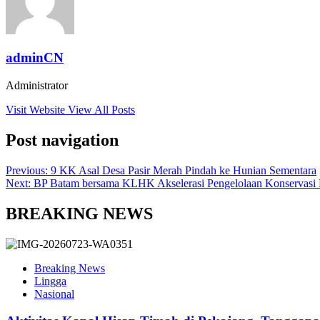
adminCN
Administrator
Visit Website
View All Posts
Post navigation
Previous:
9 KK Asal Desa Pasir Merah Pindah ke Hunian Sementara
Next:
BP Batam bersama KLHK Akselerasi Pengelolaan Konservas
BREAKING NEWS
Breaking News
Lingga
Nasional