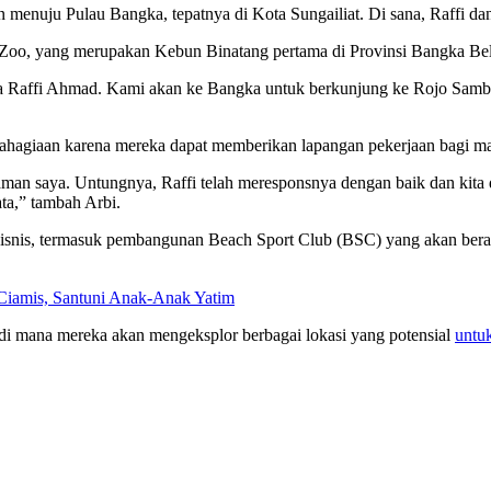
an menuju Pulau Bangka, tepatnya di Kota Sungailiat. Di sana, Raffi 
 Zoo, yang merupakan Kebun Binatang pertama di Provinsi Bangka Bel
rsama Raffi Ahmad. Kami akan ke Bangka untuk berkunjung ke Rojo Sam
ebahagiaan karena mereka dapat memberikan lapangan pekerjaan bagi m
an saya. Untungnya, Raffi telah meresponsnya dengan baik dan kita d
ta,” tambah Arbi.
i bisnis, termasuk pembangunan Beach Sport Club (BSC) yang akan b
Ciamis, Santuni Anak-Anak Yatim
 di mana mereka akan mengeksplor berbagai lokasi yang potensial
untu