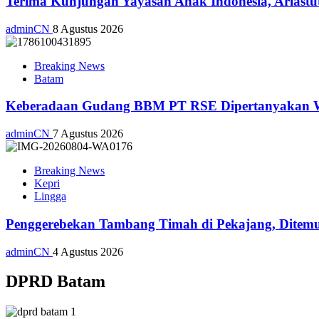
Terima Kunjungan Yayasan Anak Indonesia, Ariast
adminCN
8 Agustus 2026
Breaking News
Batam
Keberadaan Gudang BBM PT RSE Dipertanyakan War
adminCN
7 Agustus 2026
Breaking News
Kepri
Lingga
Penggerebekan Tambang Timah di Pekajang, Ditemu
adminCN
4 Agustus 2026
DPRD Batam