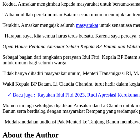
Kedua, Amsakar mengimbau kepada masyarakat untuk bersama-sama
“Alhamdulillah perekonomian Batam secara umum menunjukkan tren yan
Terakhir, Amsakar mengajak seluruh
masyarakat
untuk senantiasa mem
“Harapan saya, kita semua harus terus bersatu. Karena saya percaya,
Open House Perdana Amsakar Selaku Kepala BP Batam dan Waliko
Sebagai bagian dari rangkaian perayaan Idul Fitri, Kepala BP Bata
untuk umum bagi seluruh warga.
Tidak hanya dihadiri masyarakat umum, Menteri Transmigrasi RI, M
Wakil Kepala BP Batam, Li Claudia Chandra, turut hadir dalam kegia
✓ Baca juga :
Rayakan Idul Fitri 2023, Rudi Apresiasi Kerukuna
Momen ini juga sekaligus dijadikan Amsakar dan Li Claudia untuk m
Banun serta berdialog dengan masyarakat Rempang yang terdampak p
“Mudah-mudahan audiensi Pak Menteri ke Tanjung Banun membawa has
About the Author