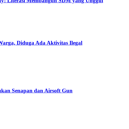
uty: Literasi Membangun SDM yang Unggul
ga, Diduga Ada Aktivitas Ilegal
kan Senapan dan Airsoft Gun