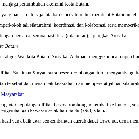
 menjaga pertumbuhan ekonomi Kota Batam.
g baik. Tentu saja kita harus bersatu untuk membuat Batam ini lebih
perkokoh tali silaturahmi, koordinasi, dan kolaborasi, serta membe
 dengan bersama, semua pasti bisa (dilakukan),” pungkas Amsakar.
ta Batam
m sekaligus Walikota Batam, Amsakar Achmad, menggelar acara open h
. Iftitah Sulaiman Suryanegara beserta rombongan turut menyambangi 
tan tersebut dan menambah keakraban dan mempererat jalinan silatura
n Masyarakat
engantar kepulangan Iftitah beserta rombongan kembali ke ibukota, s
engembangan kawasan sejak hari Sabtu (29/3) silam.
il yang baik agar pengembangan daerah dapat terwujud, demi mening