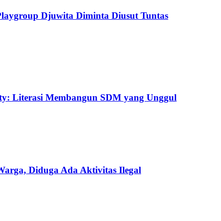
aygroup Djuwita Diminta Diusut Tuntas
uty: Literasi Membangun SDM yang Unggul
ga, Diduga Ada Aktivitas Ilegal