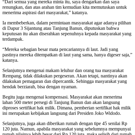
“Dari semua yang mereka minta itu, saya dengarkan dan saya
renungkan, dan atas arahan tim kemudian kita memutuskan untuk
menerima aspirasi dari masyarakat,” katanya.
Ia membeberkan, dalam permintaan masyarakat agar adanya pilihan
di Dapur 3 Sijantung atau Tanjung Banun, diputuskan bahwa
keputusan itu akan diserahkan sepenuhnya kepada masyarakat yang
terdampak.
“Mereka sebagian besar mata pencariannya di laut. Jadi yang
pastinya mereka ditempatkan di laut yang sama, hanya digeser saja,”
katanya.
Selanjutnya mengenai makam leluhur dan orang tua masyarakat
Rempang, tidak dilakukan pergeseran. Akan tetapi, nantinya akan
dilakukan pemagaran dan dipercantik. Sehingga masyarakat yang
hendak berziarah, bisa dengan nyaman.
Begitu juga mengenai kompensasi. Masyarakat akan menerima
lahan 500 meter persegi di Tanjung Banun dan akan langsung
diproses sertifikat hak milik. Dimana, pemberian sertifikat hak milik
ini merupakan kebijakan langsung dari Presiden Joko Widodo.
Selanjutnya, juga akan diberikan rumah dengan tipe 45 senilai Rp
120 juta. Namun, apabila masyarakat yang sebelumnya mempunyai
rumah nilainya lebih besar dari Rp 120 juta, maka selisih dari rumah