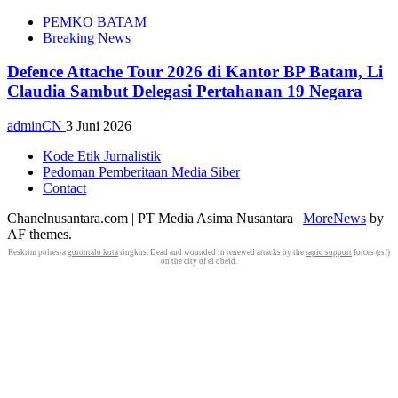
PEMKO BATAM
Breaking News
Defence Attache Tour 2026 di Kantor BP Batam, Li
Claudia Sambut Delegasi Pertahanan 19 Negara
adminCN
3 Juni 2026
Kode Etik Jurnalistik
Pedoman Pemberitaan Media Siber
Contact
Chanelnusantara.com | PT Media Asima Nusantara
|
MoreNews
by
AF themes.
Reskrim polresta
gorontalo kota
ringkus. Dead and wounded in renewed attacks by the
rapid support
forces (rsf)
on the city of el obeid.