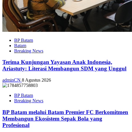
BP Batam
Batam
Breaking News
Terima Kunjungan Yayasan Anak Indonesia,
Ariastuty: Literasi Membangun SDM yang Unggul
adminCN
8 Agustus 2026
BP Batam
Breaking News
BP Batam melalui Batam Premier FC Berkomitmen
Membangun Ekosistem Sepak Bola yang
Profesional