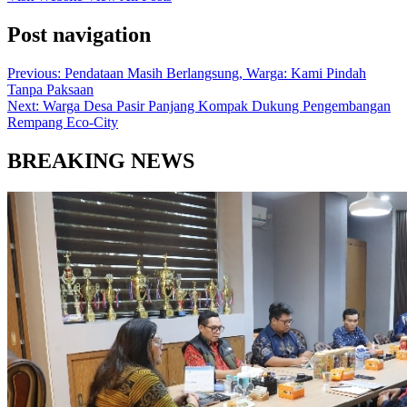
Post navigation
Previous:
Pendataan Masih Berlangsung, Warga: Kami Pindah
Tanpa Paksaan
Next:
Warga Desa Pasir Panjang Kompak Dukung Pengembangan
Rempang Eco-City
BREAKING NEWS