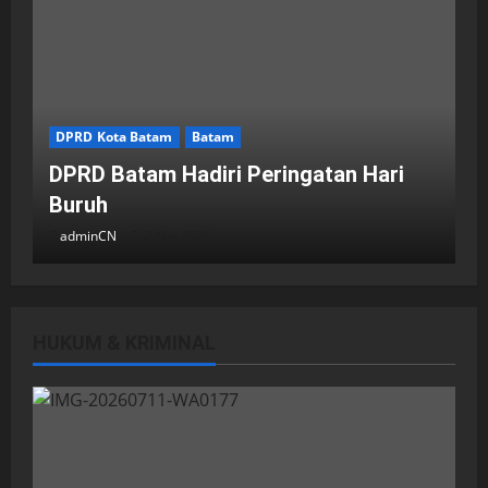
DPRD Kota Batam
Batam
DPRD Batam Hadiri Peringatan Hari
Buruh
adminCN
2 Mei 2026
HUKUM & KRIMINAL
DPRD Kota Batam
Batam
Breaking News
Fraksi-fraksi di DPRD Kota Batam
Laporkan Hasil Reses dalam Rapat