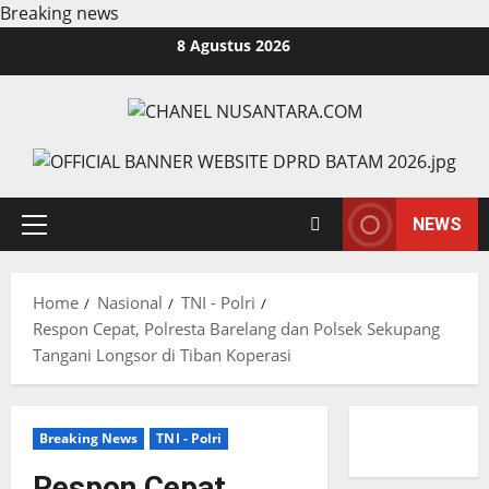
Breaking news
Skip
8 Agustus 2026
to
content
NEWS
Primary
Menu
Home
Nasional
TNI - Polri
Respon Cepat, Polresta Barelang dan Polsek Sekupang
Tangani Longsor di Tiban Koperasi
Breaking News
TNI - Polri
Respon Cepat,