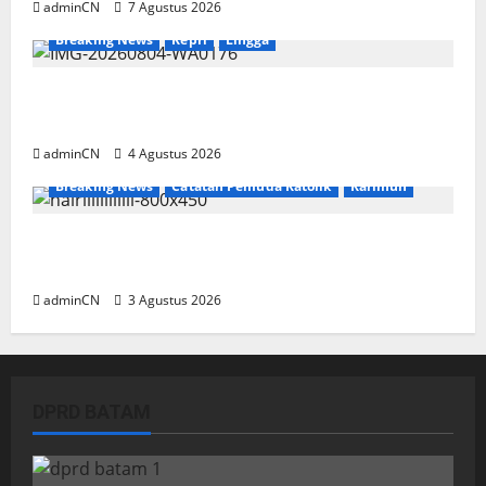
adminCN
7 Agustus 2026
Breaking News
Kepri
Lingga
Penggerebekan Tambang Timah di Pekajang,
Ditemukan Senapan dan Airsoft Gun
adminCN
4 Agustus 2026
Breaking News
Catatan Pemuda Katolik
Karimun
Membangun Relasi, Dibalik Secangkir Kopi
Muncul Ide dan Gagasan yang Cemerlang
adminCN
3 Agustus 2026
DPRD BATAM