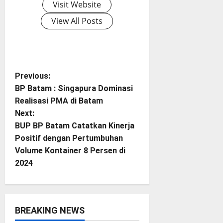
Visit Website
View All Posts
P
Previous:
BP Batam : Singapura Dominasi
o
Realisasi PMA di Batam
Next:
s
BUP BP Batam Catatkan Kinerja
t
Positif dengan Pertumbuhan
Volume Kontainer 8 Persen di
n
2024
a
v
BREAKING NEWS
BP Batam
Batam