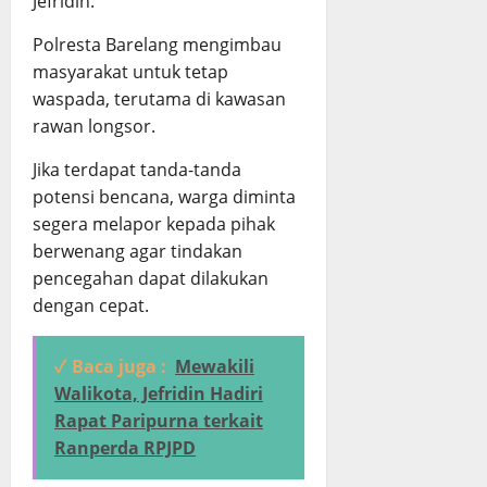
Jefridin.
Polresta Barelang mengimbau
masyarakat untuk tetap
waspada, terutama di kawasan
rawan longsor.
Jika terdapat tanda-tanda
potensi bencana, warga diminta
segera melapor kepada pihak
berwenang agar tindakan
pencegahan dapat dilakukan
dengan cepat.
✓ Baca juga :
Mewakili
Walikota, Jefridin Hadiri
Rapat Paripurna terkait
Ranperda RPJPD