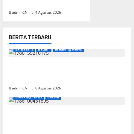
Senapan dan Airsoft Gun
adminCN
4 Agustus 2026
BERITA TERBARU
BP Batam
Batam
Breaking News
Terima Kunjungan Yayasan Anak Indonesia,
Ariastuty: Literasi Membangun SDM yang
Unggul
adminCN
8 Agustus 2026
Breaking News
Batam
Keberadaan Gudang BBM PT RSE
Dipertanyakan Warga, Diduga Ada Aktivitas
Ilegal