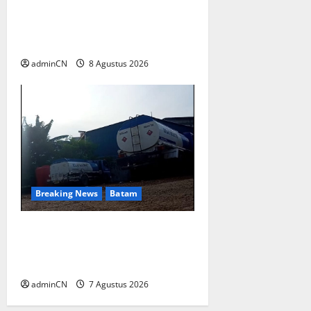
Anak Indonesia, Ariastuty:
Literasi Membangun SDM
yang Unggul
adminCN
8 Agustus 2026
Breaking News
Batam
Keberadaan Gudang BBM PT
RSE Dipertanyakan Warga,
Diduga Ada Aktivitas Ilegal
adminCN
7 Agustus 2026