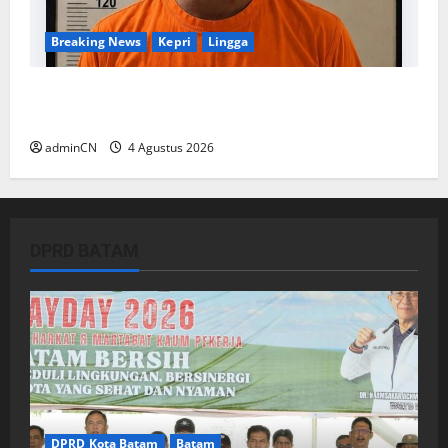
Breaking News
Kepri
Lingga
Penggerebekan Tambang Timah di Pekajang,
Ditemukan Senapan dan Airsoft Gun
adminCN
4 Agustus 2026
DPRD BATAM
DPRD Kota Batam
Batam