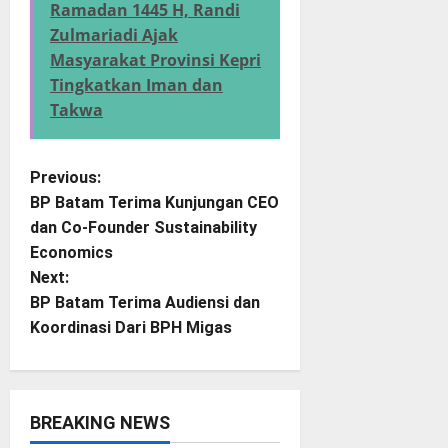
Ramadan 1445 H, Randi
Zulmariadi Ajak
Masyarakat Provinsi Kepri
Tingkatkan Iman dan
Takwa
P
Previous:
BP Batam Terima Kunjungan CEO
o
dan Co-Founder Sustainability
Economics
s
Next:
t
BP Batam Terima Audiensi dan
Koordinasi Dari BPH Migas
n
a
BREAKING NEWS
v