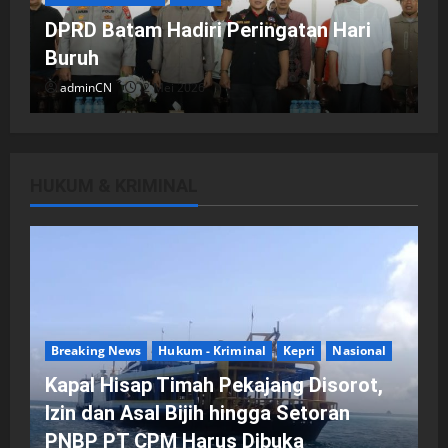
DPRD Batam Hadiri Peringatan Hari
Buruh
adminCN
2 Mei 2026
HUKUM & KRIMINAL
DPRD Kota Batam
Batam
Breaking News
Fraksi-fraksi di DPRD Kota Batam
Laporkan Hasil Reses dalam Rapat
Paripurna
Breaking News
Hukum - Kriminal
Kepri
Nasional
adminCN
29 April 2026
Kapal Hisap Timah Pekajang Disorot,
Izin dan Asal Bijih hingga Setoran
PNBP PT CPM Harus Dibuka