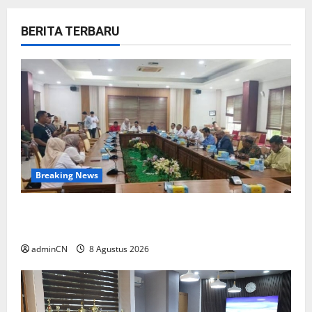
BERITA TERBARU
Breaking News
Bukan Sekadar NPSN, Dugaan Kekerasan Anak
di Playgroup Djuwita Diminta Diusut Tuntas
adminCN
8 Agustus 2026