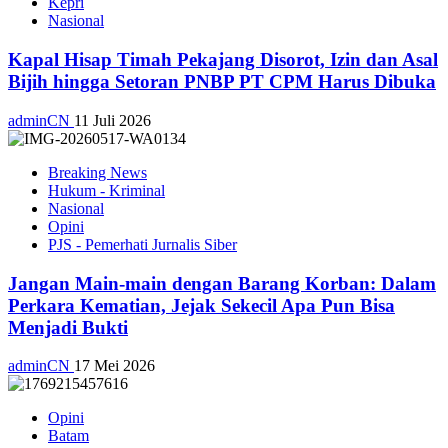
Kepri
Nasional
Kapal Hisap Timah Pekajang Disorot, Izin dan Asal
Bijih hingga Setoran PNBP PT CPM Harus Dibuka
adminCN
11 Juli 2026
Breaking News
Hukum - Kriminal
Nasional
Opini
PJS - Pemerhati Jurnalis Siber
Jangan Main-main dengan Barang Korban: Dalam
Perkara Kematian, Jejak Sekecil Apa Pun Bisa
Menjadi Bukti
adminCN
17 Mei 2026
Opini
Batam