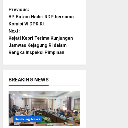
P
Previous:
BP Batam Hadiri RDP bersama
o
Komisi VI DPR RI
Next:
s
Kejati Kepri Terima Kunjungan
t
Jamwas Kejagung RI dalam
Rangka Inspeksi Pimpinan
n
a
BREAKING NEWS
v
i
g
a
Breaking News