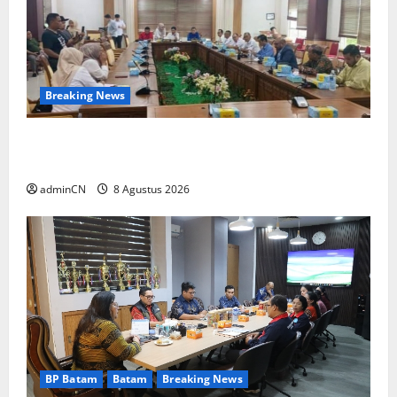
Breaking News
Bukan Sekadar NPSN, Dugaan Kekerasan Anak
di Playgroup Djuwita Diminta Diusut Tuntas
adminCN
8 Agustus 2026
BP Batam
Batam
Breaking News