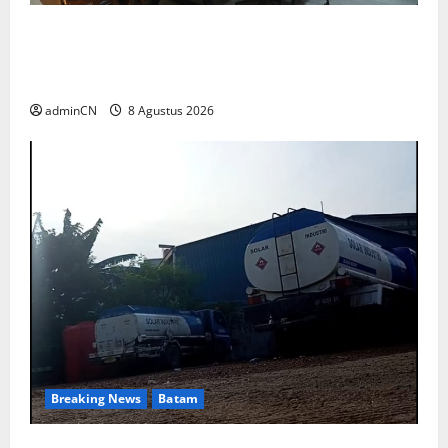
Terima Kunjungan Yayasan Anak Indonesia,
Ariastuty: Literasi Membangun SDM yang
Unggul
adminCN
8 Agustus 2026
Breaking News
Batam