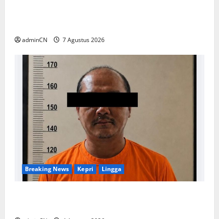
Keberadaan Gudang BBM PT RSE
Dipertanyakan Warga, Diduga Ada Aktivitas
Ilegal
adminCN
7 Agustus 2026
Breaking News
Kepri
Lingga
Penggerebekan Tambang Timah di Pekajang,
Ditemukan Senapan dan Airsoft Gun