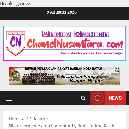
Breaking news
Skip
9 Agustus 2026
to
content
NEWS
Primary
Menu
Home
BP Batam
Silaturahmi bersama Forkopimda, Rudi; Terima Kasih