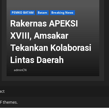
PEMKO BATAM
Batam
Breaking News
Rakernas APEKSI
XVIII, Amsakar
Tekankan Kolaborasi
Lintas Daerah
adminCN
9 Juli 2026
act
F themes.