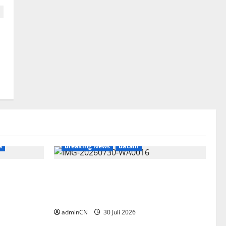
a
Breaking News
Batam
ng Timah
Dapur SPPG Berdiri di Kawasan
nyaan
Lokalisasi Sintai, Ada Apa dengan
di
Pemilihan Lokasi?
adminCN
30 Juli 2026