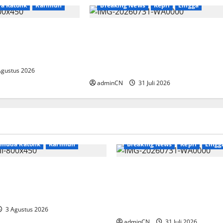
a Katolik
Karimun
Breaking News
Kepri
Lingga
lasi, Dibalik
TNI AL Tangkap Penambang
i Muncul Ide dan
Timah Ilegal di Pekajang,
g Cemerlang
Pertanyaan Besar: Siapa Aktor
Besar di Baliknya?
Agustus 2026
adminCN
31 Juli 2026
News
emuda Katolik
Karimun
Breaking News
Kepri
Lingg
 Relasi, Dibalik
TNI AL Tangkap Penamba
 Kopi Muncul Ide dan
Ilegal di Pekajang, Perta
ang Cemerlang
Besar: Siapa Aktor Besar 
Baliknya?
3 Agustus 2026
adminCN
31 Juli 2026