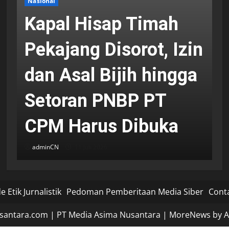
Nasional
Kapal Hisap Timah
Pekajang Disorot, Izin
dan Asal Bijih hingga
Setoran PNBP PT
CPM Harus Dibuka
adminCN
11 Juli 2026
 Etik Jurnalistik
Pedoman Pemberitaan Media Siber
Cont
santara.com | PT Media Asima Nusantara
|
MoreNews
by A