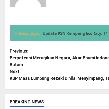
✓ Baca juga :
Update PSN Rempang Eco-City: 1
P
Previous:
Berpotensi Merugikan Negara, Akar Bhumi Indones
o
Batam
s
Next:
KSP Maas Lumbung Rezeki Dinilai Menyimpang, Ta
t
n
a
BREAKING NEWS
Breaking News