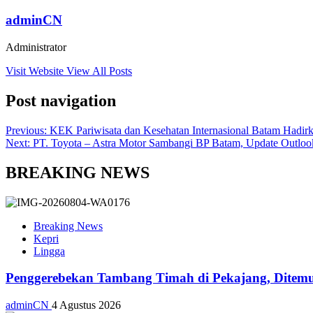
adminCN
Administrator
Visit Website
View All Posts
Post navigation
Previous:
KEK Pariwisata dan Kesehatan Internasional Batam Hadirk
Next:
PT. Toyota – Astra Motor Sambangi BP Batam, Update Outlo
BREAKING NEWS
Breaking News
Kepri
Lingga
Penggerebekan Tambang Timah di Pekajang, Ditemu
adminCN
4 Agustus 2026