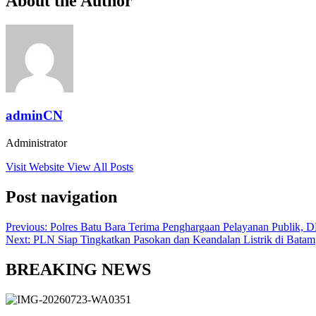
About the Author
adminCN
Administrator
Visit Website
View All Posts
Post navigation
Previous:
Polres Batu Bara Terima Penghargaan Pelayanan Publik, D
Next:
PLN Siap Tingkatkan Pasokan dan Keandalan Listrik di Batam
BREAKING NEWS