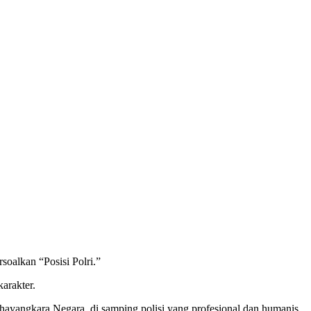
soalkan “Posisi Polri.”
karakter.
Bhayangkara Negara, di samping polisi yang profesional dan humanis.