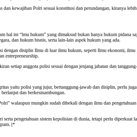
s dan kewajiban Polri sesuai konstitusi dan perundangan, kiranya le
am hal ini “lmu hukum” yang dimaksud bukan hanya hukum pidana saja, t
ara, dan hukum bisnis, serta lain-lain aspek hukum yang ada.
 dengan disiplin Ilmu di luar ilmu hukum, seperti Ilmu ekonomi, ilmu p
 entrepreneurship.
ran setiap anggota polisi sesuai dengan jenjang jabatan dan tanggung
as yaitu polisi yang jujur, bertanggung-jawab dan disiplin, perlu juga
a berlanjut dan berkesinambungan.
Polri” walaupun mungkin sudah dibekali dengan ilmu dan pengetahuan d
olri serta pengetahuan sistem kepolisian di dunia, tetapi perlu diperkua
ogram.
|
*