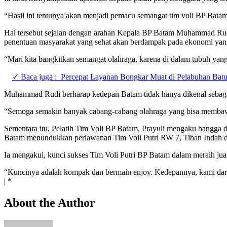
“Hasil ini tentunya akan menjadi pemacu semangat tim voli BP Batam
Hal tersebut sejalan dengan arahan Kepala BP Batam Muhammad Rudi.
penentuan masyarakat yang sehat akan berdampak pada ekonomi yan
“Mari kita bangkitkan semangat olahraga, karena di dalam tubuh y
✓ Baca juga :
Percepat Layanan Bongkar Muat di Pelabuhan Ba
Muhammad Rudi berharap kedepan Batam tidak hanya dikenal sebagai k
“Semoga semakin banyak cabang-cabang olahraga yang bisa membawa n
Sementara itu, Pelatih Tim Voli BP Batam, Prayuli mengaku bangga de
Batam menundukkan perlawanan Tim Voli Putri RW 7, Tiban Indah d
Ia mengakui, kunci sukses Tim Voli Putri BP Batam dalam meraih jua
“Kuncinya adalah kompak dan bermain enjoy. Kedepannya, kami dari j
| *
About the Author