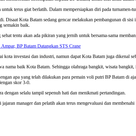
 untuk terus giat berlatih. Dalam mempersiapkan diri pada turnamen-t
 Disaat Kota Batam sedang gencar melakukan pembangunan di sisi infr
g semakin baik.
ang sehat tentu akan ada pikiran yang jernih untuk bersama-sama me
tu Ampar, BP Batam Datangkan STS Crane
ota investasi dan industri, namun dapat Kota Batam juga dikenal seb
ama baik Kota Batam. Sehingga olahraga bangkit, wisata bangkit, in
ngan apa yang telah dilakukan para pemain voli putri BP Batam di ajan
engan skor 3-0.
ra dengan selalu tampil sepenuh hati dan menikmati pertandingan.
ajaran manager dan pelatih akan terus mengevaluasi dan membenahi kek