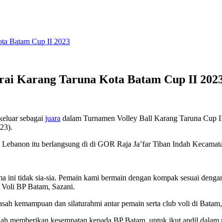
ota Batam Cup II 2023
arai Karang Taruna Kota Batam Cup II 202
keluar sebagai
juara
dalam Turnamen Volley Ball Karang Taruna Cup II
23).
i Lebanon itu berlangsung di di GOR Raja Ja’far Tiban Indah Kecama
ama ini tidak sia-sia. Pemain kami bermain dengan kompak sesuai denga
 Voli BP Batam, Sazani.
sah kemampuan dan silaturahmi antar pemain serta club voli di Batam, 
elah memberikan kesempatan kepada BP Batam, untuk ikut andil dalam