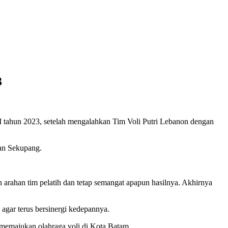
3
 tahun 2023, setelah mengalahkan Tim Voli Putri Lebanon dengan
tan Sekupang.
n arahan tim pelatih dan tetap semangat apapun hasilnya. Akhirnya
agar terus bersinergi kedepannya.
 memajukan olahraga voli di Kota Batam.