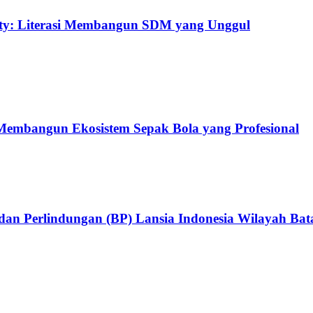
uty: Literasi Membangun SDM yang Unggul
embangun Ekosistem Sepak Bola yang Profesional
an Perlindungan (BP) Lansia Indonesia Wilayah Ba