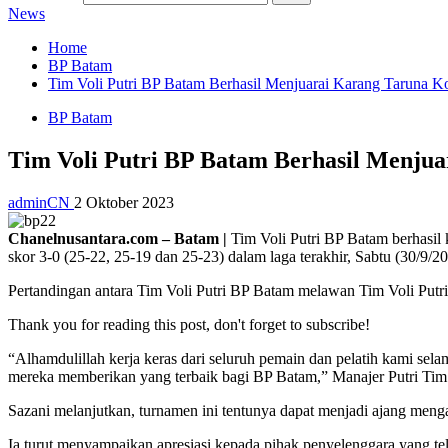
News
Home
BP Batam
Tim Voli Putri BP Batam Berhasil Menjuarai Karang Taruna K
BP Batam
Tim Voli Putri BP Batam Berhasil Menju
adminCN
2 Oktober 2023
Chanelnusantara.com – Batam |
Tim Voli Putri BP Batam berhasil 
skor 3-0 (25-22, 25-19 dan 25-23) dalam laga terakhir, Sabtu (30/9/20
Pertandingan antara Tim Voli Putri BP Batam melawan Tim Voli Putr
Thank you for reading this post, don't forget to subscribe!
“Alhamdulillah kerja keras dari seluruh pemain dan pelatih kami sel
mereka memberikan yang terbaik bagi BP Batam,” Manajer Putri Tim
Sazani melanjutkan, turnamen ini tentunya dapat menjadi ajang menga
Ia turut menyampaikan apresiasi kepada pihak penyelenggara yang t