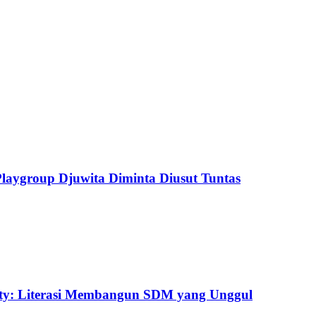
aygroup Djuwita Diminta Diusut Tuntas
uty: Literasi Membangun SDM yang Unggul