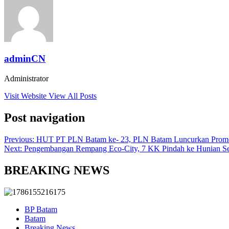
adminCN
Administrator
Visit Website
View All Posts
Post navigation
Previous:
HUT PT PLN Batam ke- 23, PLN Batam Luncurkan Prom
Next:
Pengembangan Rempang Eco-City, 7 KK Pindah ke Hunian S
BREAKING NEWS
BP Batam
Batam
Breaking News