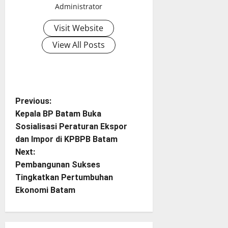
Administrator
Visit Website
View All Posts
P
Previous:
Kepala BP Batam Buka
o
Sosialisasi Peraturan Ekspor
dan Impor di KPBPB Batam
s
Next:
t
Pembangunan Sukses
Tingkatkan Pertumbuhan
n
Ekonomi Batam
a