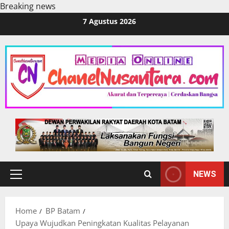
Breaking news
Skip
7 Agustus 2026
to
content
NEWS
Primary
Menu
Home
BP Batam
Upaya Wujudkan Peningkatan Kualitas Pelayanan