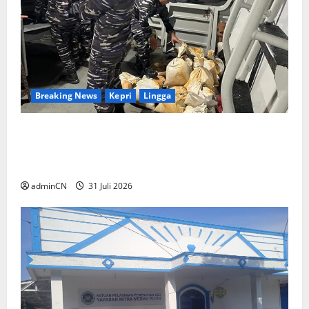
Breaking News
Kepri
Lingga
TNI AL Tangkap Penambang Timah Ilegal di
Pekajang, Pertanyaan Besar: Siapa Aktor
Besar di Baliknya?
adminCN
31 Juli 2026