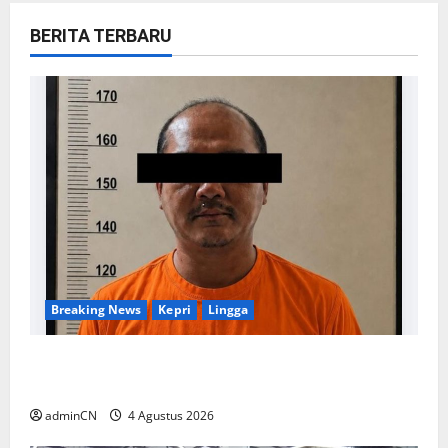
BERITA TERBARU
Breaking News
Kepri
Lingga
Penggerebekan Tambang Timah di Pekajang,
Ditemukan Senapan dan Airsoft Gun
adminCN
4 Agustus 2026