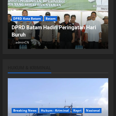
DPRD Kota Batam
Batam
DPRD Batam Hadiri Peringatan Hari
Buruh
adminCN
2 Mei 2026
HUKUM & KRIMINAL
DPRD Kota Batam
Batam
Breaking News
Fraksi-fraksi di DPRD Kota Batam
Laporkan Hasil Reses dalam Rapat
Paripurna
Breaking News
Hukum - Kriminal
Kepri
Nasional
adminCN
29 April 2026