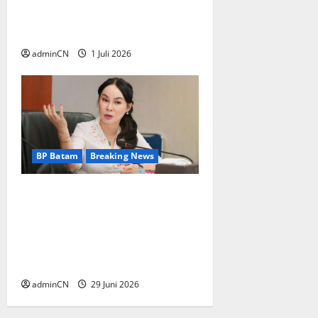
Perlindungan (BP) Lansia
Indonesia Wilayah Batam
adminCN
1 Juli 2026
BP Batam
Breaking News
BP Batam Sambut Baik
Ekspansi Firmus
Technologies, Perkuat Posisi
Batam sebagai Hub
Infrastruktur AI Regional
adminCN
29 Juni 2026