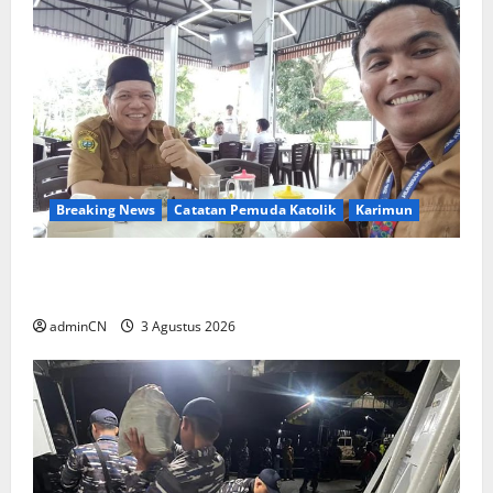
Breaking News
Catatan Pemuda Katolik
Karimun
Membangun Relasi, Dibalik Secangkir Kopi
Muncul Ide dan Gagasan yang Cemerlang
adminCN
3 Agustus 2026