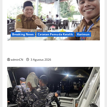
Breaking News
Catatan Pemuda Katolik
Karimun
Membangun Relasi, Dibalik Secangkir Kopi
Muncul Ide dan Gagasan yang Cemerlang
adminCN
3 Agustus 2026