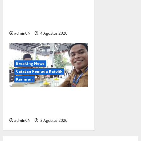
Penggerebekan Tambang
Timah di Pekajang, Ditemukan
Senapan dan Airsoft Gun
adminCN
4 Agustus 2026
Breaking News
Catatan Pemuda Katolik
Karimun
Membangun Relasi, Dibalik
Secangkir Kopi Muncul Ide
dan Gagasan yang Cemerlang
adminCN
3 Agustus 2026