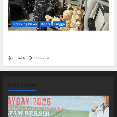
Breaking News
Kepri
Lingga
TNI AL Tangkap Penambang Timah Ilegal di
Pekajang, Pertanyaan Besar: Siapa Aktor
Besar di Baliknya?
adminCN
31 Juli 2026
DPRD BATAM