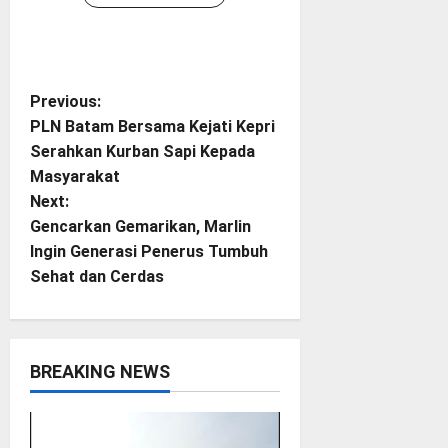
P
Previous:
PLN Batam Bersama Kejati Kepri
o
Serahkan Kurban Sapi Kepada
Masyarakat
s
Next:
t
Gencarkan Gemarikan, Marlin
Ingin Generasi Penerus Tumbuh
n
Sehat dan Cerdas
a
v
BREAKING NEWS
i
g