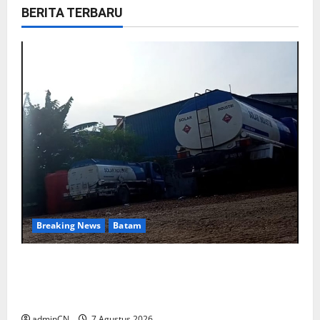
BERITA TERBARU
Breaking News
Batam
Keberadaan Gudang BBM PT RSE
Dipertanyakan Warga, Diduga Ada Aktivitas
Ilegal
adminCN
7 Agustus 2026