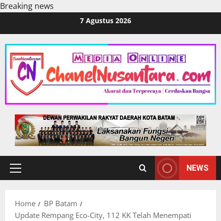
Breaking news
Skip
7 Agustus 2026
to
content
NEWS
Primary
Menu
Home
BP Batam
Update Rempang Eco-City, 112 KK Telah Menempati