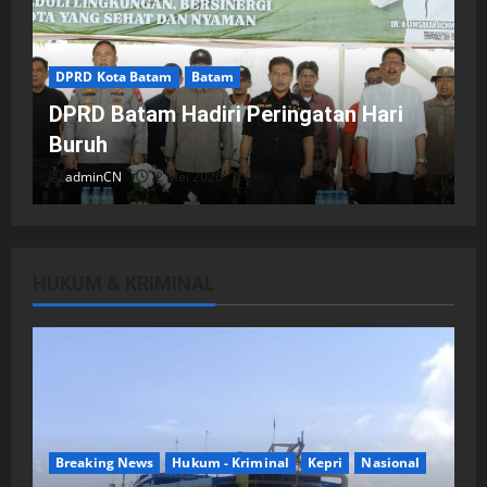
DPRD Kota Batam
Batam
DPRD Batam Hadiri Peringatan Hari
Buruh
adminCN
2 Mei 2026
HUKUM & KRIMINAL
DPRD Kota Batam
Batam
Breaking News
Fraksi-fraksi di DPRD Kota Batam
Laporkan Hasil Reses dalam Rapat
Paripurna
Breaking News
Hukum - Kriminal
Kepri
Nasional
adminCN
29 April 2026