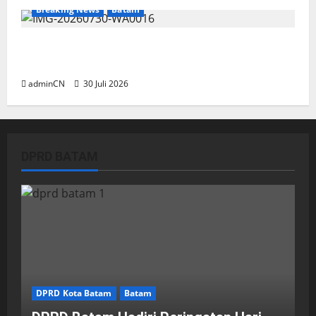
Breaking News
Batam
Dapur SPPG Berdiri di Kawasan Lokalisasi
Sintai, Ada Apa dengan Pemilihan Lokasi?
adminCN
30 Juli 2026
DPRD BATAM
DPRD Kota Batam
Batam