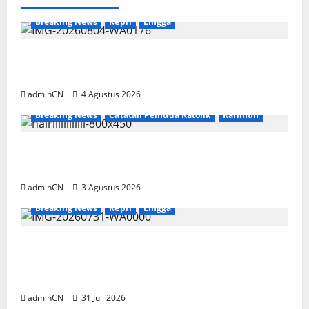
Breaking News
Kepri
Lingga
Penggerebekan Tambang Timah di Pekajang,
Ditemukan Senapan dan Airsoft Gun
adminCN
4 Agustus 2026
Breaking News
Catatan Pemuda Katolik
Karimun
Membangun Relasi, Dibalik Secangkir Kopi
Muncul Ide dan Gagasan yang Cemerlang
adminCN
3 Agustus 2026
Breaking News
Kepri
Lingga
TNI AL Tangkap Penambang Timah Ilegal di
Pekajang, Pertanyaan Besar: Siapa Aktor
Besar di Baliknya?
adminCN
31 Juli 2026