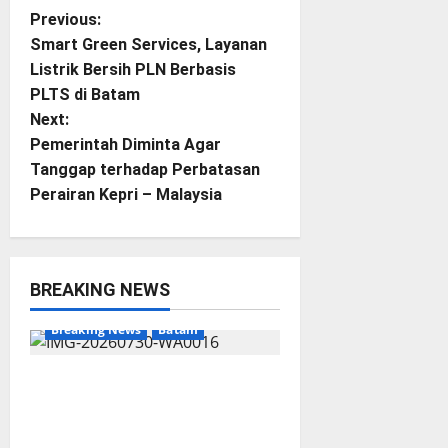
P
Previous:
Smart Green Services, Layanan
o
Listrik Bersih PLN Berbasis
PLTS di Batam
s
Next:
t
Pemerintah Diminta Agar
Tanggap terhadap Perbatasan
n
Perairan Kepri – Malaysia
a
v
BREAKING NEWS
i
Breaking News
Batam
g
Dapur SPPG Berdiri di
a
Kawasan Lokalisasi Sintai,
Ada Apa dengan Pemilihan
t