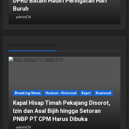
DPRD Batam Hadiri Peringatan Hari
Buruh
adminCN
2 Mei 2026
HUKUM & KRIMINAL
DPRD Kota Batam
Batam
Breaking News
Fraksi-fraksi di DPRD Kota Batam
Laporkan Hasil Reses dalam Rapat
Paripurna
Breaking News
Hukum - Kriminal
Kepri
Nasional
adminCN
29 April 2026
Kapal Hisap Timah Pekajang Disorot,
Izin dan Asal Bijih hingga Setoran
PNBP PT CPM Harus Dibuka
adminCN
11 Juli 2026