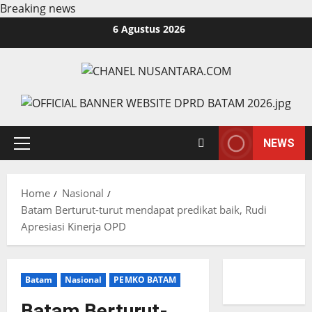
Breaking news
Skip
6 Agustus 2026
to
content
NEWS
Primary
Menu
Home
Nasional
Batam Berturut-turut mendapat predikat baik, Rudi
Apresiasi Kinerja OPD
Batam
Nasional
PEMKO BATAM
Batam Berturut-