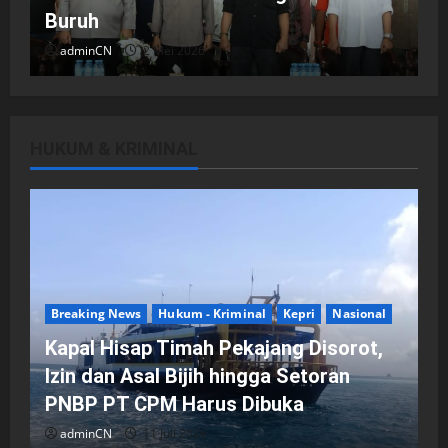
Buruh
adminCN
2 Mei 2026
HUKUM & KRIMINAL
DPRD Kota Batam
Batam
Breaking News
Fraksi-fraksi di DPRD Kota Batam
Laporkan Hasil Reses dalam Rapat
Paripurna
Breaking News
Hukum - Kriminal
Kepri
Nasional
adminCN
29 April 2026
Kapal Hisap Timah Pekajang Disorot,
Izin dan Asal Bijih hingga Setoran
PNBP PT CPM Harus Dibuka
adminCN
11 Juli 2026