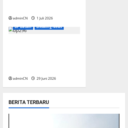
Perlindungan (BP) Lansia
Indonesia Wilayah Batam
adminCN
1 Juli 2026
BP Batam
Breaking News
BP Batam Sambut Baik
Ekspansi Firmus
Technologies, Perkuat Posisi
Batam sebagai Hub
Infrastruktur AI Regional
adminCN
29 Juni 2026
BERITA TERBARU