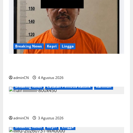
Breaking News
Kepri
Lingga
Penggerebekan Tambang Timah di Pekajang,
Ditemukan Senapan dan Airsoft Gun
adminCN
4 Agustus 2026
Breaking News
Catatan Pemuda Katolik
Karimun
Membangun Relasi, Dibalik Secangkir Kopi
Muncul Ide dan Gagasan yang Cemerlang
adminCN
3 Agustus 2026
Breaking News
Kepri
Lingga