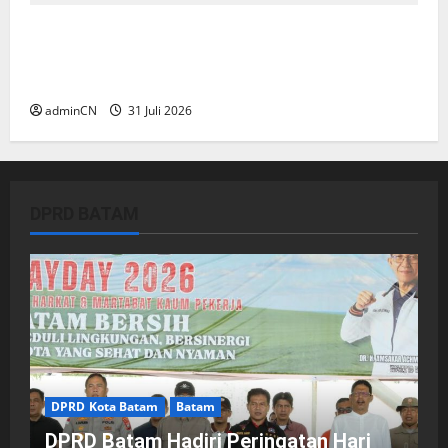
TNI AL Tangkap Penambang Timah Ilegal di
Pekajang, Pertanyaan Besar: Siapa Aktor
Besar di Baliknya?
adminCN
31 Juli 2026
DPRD BATAM
DPRD Kota Batam
Batam
DPRD Batam Hadiri Peringatan Hari