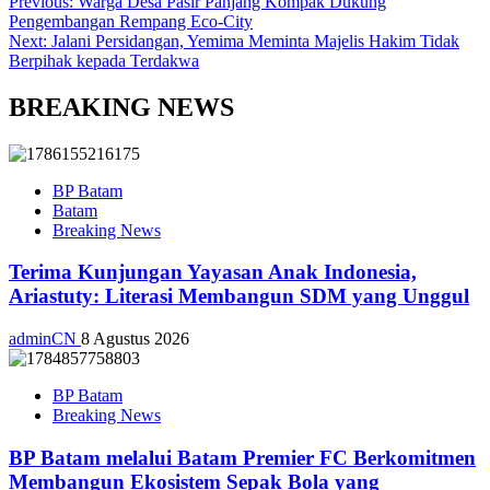
Previous:
Warga Desa Pasir Panjang Kompak Dukung
Pengembangan Rempang Eco-City
Next:
Jalani Persidangan, Yemima Meminta Majelis Hakim Tidak
Berpihak kepada Terdakwa
BREAKING NEWS
BP Batam
Batam
Breaking News
Terima Kunjungan Yayasan Anak Indonesia,
Ariastuty: Literasi Membangun SDM yang Unggul
adminCN
8 Agustus 2026
BP Batam
Breaking News
BP Batam melalui Batam Premier FC Berkomitmen
Membangun Ekosistem Sepak Bola yang