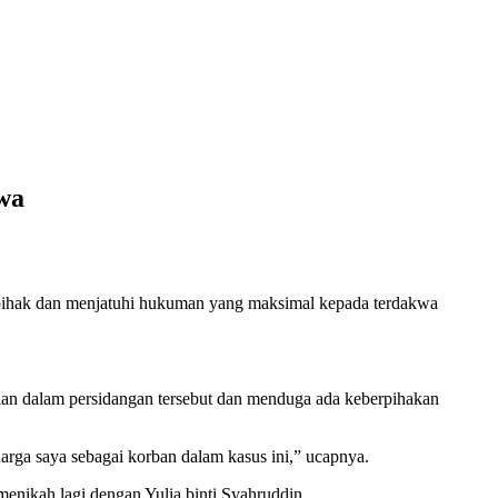
wa
pihak dan menjatuhi hukuman yang maksimal kepada terdakwa
alan dalam persidangan tersebut dan menduga ada keberpihakan
arga saya sebagai korban dalam kasus ini,” ucapnya.
menikah lagi dengan Yulia binti Syahruddin.