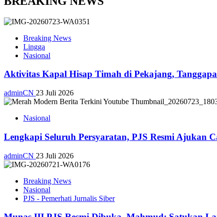
BREAKING NEWS
Breaking News
Lingga
Nasional
Aktivitas Kapal Hisap Timah di Pekajang, Tangga
adminCN
23 Juli 2026
Nasional
Lengkapi Seluruh Persyaratan, PJS Resmi Ajukan C
adminCN
23 Juli 2026
Breaking News
Nasional
PJS - Pemerhati Jurnalis Siber
Munas III PJS Resmi Dibuka, Mahmud: Satukan La