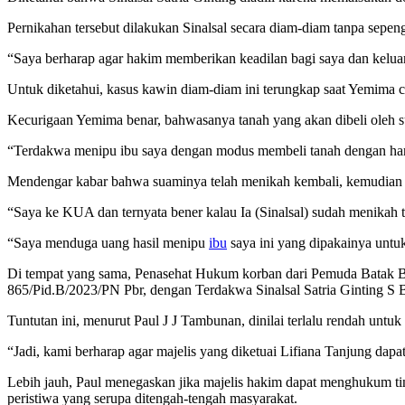
Pernikahan tersebut dilakukan Sinalsal secara diam-diam tanpa sep
“Saya berharap agar hakim memberikan keadilan bagi saya dan keluar
Untuk diketahui, kasus kawin diam-diam ini terungkap saat Yemima c
Kecurigaan Yemima benar, bahwasanya tanah yang akan dibeli oleh s
“Terdakwa menipu ibu saya dengan modus membeli tanah dengan harga 
Mendengar kabar bahwa suaminya telah menikah kembali, kemudian 
“Saya ke KUA dan ternyata bener kalau Ia (Sinalsal) sudah menikah t
“Saya menduga uang hasil menipu
ibu
saya ini yang dipakainya untu
Di tempat yang sama, Penasehat Hukum korban dari Pemuda Batak B
865/Pid.B/2023/PN Pbr, dengan Terdakwa Sinalsal Satria Ginting S B
Tuntutan ini, menurut Paul J J Tambunan, dinilai terlalu rendah untuk
“Jadi, kami berharap agar majelis yang diketuai Lifiana Tanjung dap
Lebih jauh, Paul menegaskan jika majelis hakim dapat menghukum tin
peristiwa yang serupa ditengah-tengah masyarakat.