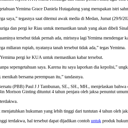
engetahuan Yemima Grace Daniela Hutagalung yang merupakan istri sahn
ga saya,” tegasnya saat ditemui awak media di Medan, Jumat (29/9/20
uriga dan pergi ke Riau untuk memastikan tanah yang akan dibeli Sina
uaminya tersebut tidak pernah ada, mirisnya lagi Yemima mendengar 
miliaran rupiah, nyatanya tanah tersebut tidak ada,” tegas Yemima.
Yemima pergi ke KUA untuk memastikan kabar tersebut.
anpa sepengetahuan saya. Karena itu saya laporkan dia kepolisi,” ung
k menikah bersama perempuan itu,” tandasnya.
ersatu (PBB) Paul J J Tambunan, SE., SH., MH., menjelaskan bahwa 
in Morison Ginting dituntut 4 tahun penjara oleh jaksa penuntut umu
 terdakwa.
at menjatuhkan hukuman yang lebih tinggi dari tuntutan 4 tahun oleh j
ggi terdakwa, hal tersebut dapat dijadikan contoh
untuk
produk hukum 