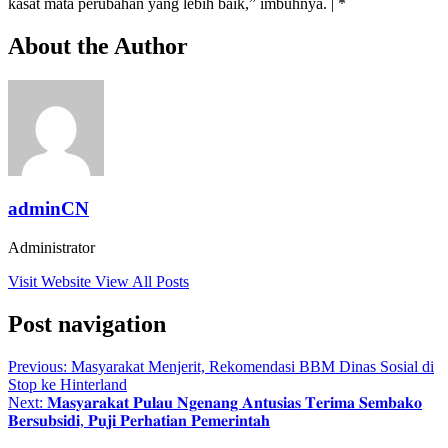
kasat mata perubahan yang lebih baik,” imbuhnya. | *
About the Author
adminCN
Administrator
Visit Website
View All Posts
Post navigation
Previous:
Masyarakat Menjerit, Rekomendasi BBM Dinas Sosial di
Stop ke Hinterland
Next:
𝐌𝐚𝐬𝐲𝐚𝐫𝐚𝐤𝐚𝐭 𝐏𝐮𝐥𝐚𝐮 𝐍𝐠𝐞𝐧𝐚𝐧𝐠 𝐀𝐧𝐭𝐮𝐬𝐢𝐚𝐬 𝐓𝐞𝐫𝐢𝐦𝐚 𝐒𝐞𝐦𝐛𝐚𝐤𝐨
𝐁𝐞𝐫𝐬𝐮𝐛𝐬𝐢𝐝𝐢, 𝐏𝐮𝐣𝐢 𝐏𝐞𝐫𝐡𝐚𝐭𝐢𝐚𝐧 𝐏𝐞𝐦𝐞𝐫𝐢𝐧𝐭𝐚𝐡