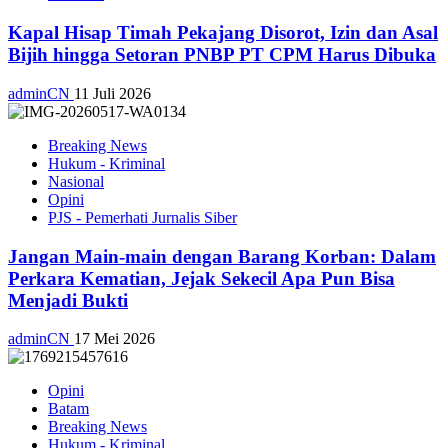
Kapal Hisap Timah Pekajang Disorot, Izin dan Asal
Bijih hingga Setoran PNBP PT CPM Harus Dibuka
adminCN
11 Juli 2026
Breaking News
Hukum - Kriminal
Nasional
Opini
PJS - Pemerhati Jurnalis Siber
Jangan Main-main dengan Barang Korban: Dalam
Perkara Kematian, Jejak Sekecil Apa Pun Bisa
Menjadi Bukti
adminCN
17 Mei 2026
Opini
Batam
Breaking News
Hukum - Kriminal