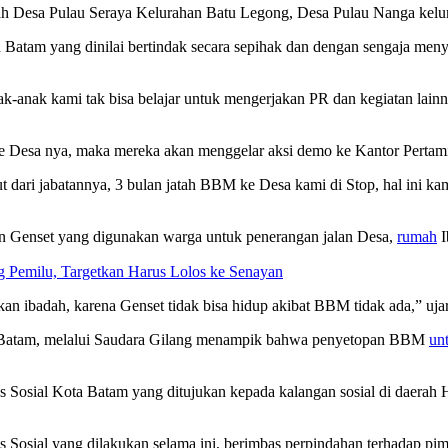
lah Desa Pulau Seraya Kelurahan Batu Legong, Desa Pulau Nanga ke
 Batam yang dinilai bertindak secara sepihak dan dengan sengaja men
ak-anak kami tak bisa belajar untuk mengerjakan PR dan kegiatan lain
e Desa nya, maka mereka akan menggelar aksi demo ke Kantor Pertam
 dari jabatannya, 3 bulan jatah BBM ke Desa kami di Stop, hal ini k
n Genset yang digunakan warga untuk penerangan jalan Desa,
rumah
I
g Pemilu, Targetkan Harus Lolos ke Senayan
n ibadah, karena Genset tidak bisa hidup akibat BBM tidak ada,” uja
ta Batam, melalui Saudara Gilang menampik bahwa penyetopan BBM
un
osial Kota Batam yang ditujukan kepada kalangan sosial di daerah H
s Sosial yang dilakukan selama ini, berimbas perpindahan terhadap 