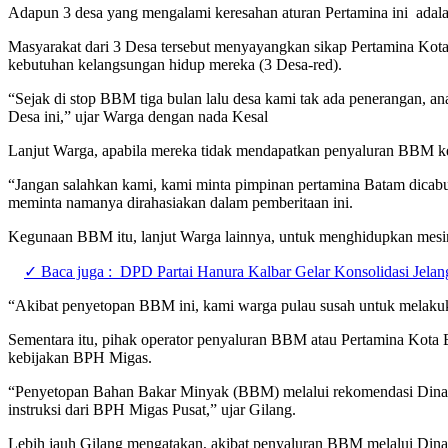
Adapun 3 desa yang mengalami keresahan aturan Pertamina ini ada
Masyarakat dari 3 Desa tersebut menyayangkan sikap Pertamina Kota
kebutuhan kelangsungan hidup mereka (3 Desa-red).
“Sejak di stop BBM tiga bulan lalu desa kami tak ada penerangan, an
Desa ini,” ujar Warga dengan nada Kesal
Lanjut Warga, apabila mereka tidak mendapatkan penyaluran BBM k
“Jangan salahkan kami, kami minta pimpinan pertamina Batam dicabut
meminta namanya dirahasiakan dalam pemberitaan ini.
Kegunaan BBM itu, lanjut Warga lainnya, untuk menghidupkan mesi
✓ Baca juga :
DPD Partai Hanura Kalbar Gelar Konsolidasi Jelan
“Akibat penyetopan BBM ini, kami warga pulau susah untuk melakuka
Sementara itu, pihak operator penyaluran BBM atau Pertamina Ko
kebijakan BPH Migas.
“Penyetopan Bahan Bakar Minyak (BBM) melalui rekomendasi Dinas S
instruksi dari BPH Migas Pusat,” ujar Gilang.
Lebih jauh Gilang mengatakan, akibat penyaluran BBM melalui Dina