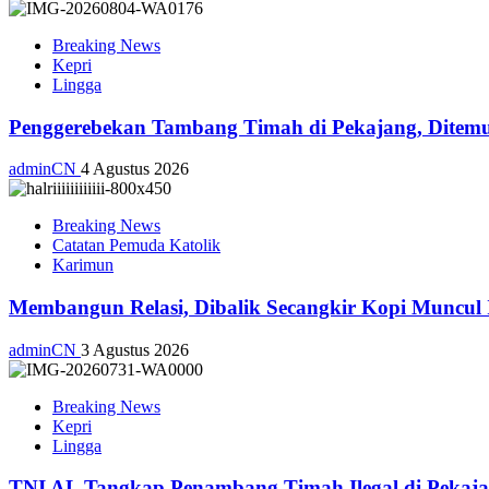
Breaking News
Kepri
Lingga
Penggerebekan Tambang Timah di Pekajang, Ditemu
adminCN
4 Agustus 2026
Breaking News
Catatan Pemuda Katolik
Karimun
Membangun Relasi, Dibalik Secangkir Kopi Muncul
adminCN
3 Agustus 2026
Breaking News
Kepri
Lingga
TNI AL Tangkap Penambang Timah Ilegal di Pekajan