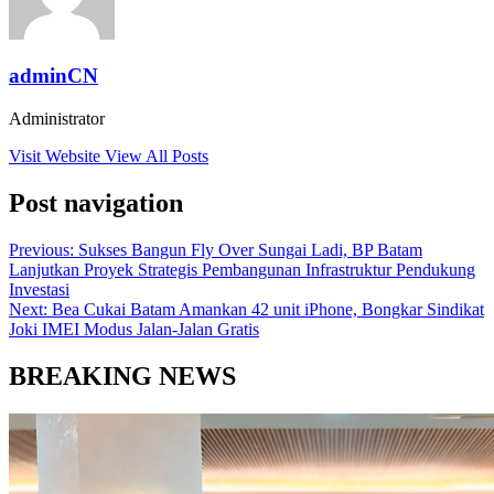
adminCN
Administrator
Visit Website
View All Posts
Post navigation
Previous:
Sukses Bangun Fly Over Sungai Ladi, BP Batam
Lanjutkan Proyek Strategis Pembangunan Infrastruktur Pendukung
Investasi
Next:
Bea Cukai Batam Amankan 42 unit iPhone, Bongkar Sindikat
Joki IMEI Modus Jalan-Jalan Gratis
BREAKING NEWS