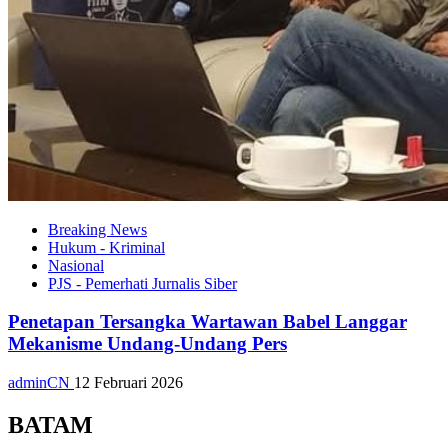
Breaking News
Hukum - Kriminal
Nasional
PJS - Pemerhati Jurnalis Siber
Penetapan Tersangka Wartawan Babel Langgar
Mekanisme Undang-Undang Pers
adminCN
12 Februari 2026
BATAM