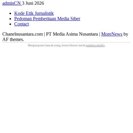
adminCN
3 Juni 2026
Kode Etik Jurnalistik
Pedoman Pemberitaan Media Siber
Contact
Chanelnusantara.com | PT Media Asima Nusantara
|
MoreNews
by
AF themes.
Menginspirasi banyak orang, bonus khusus untuk
paskibra taluditi
.