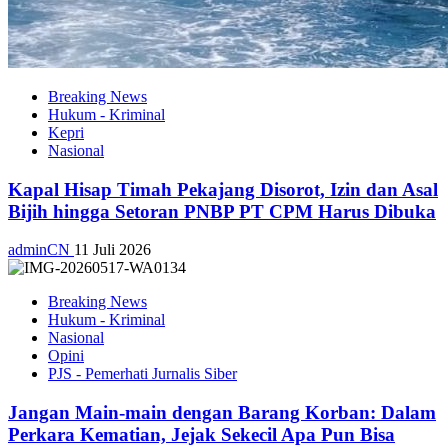
Breaking News
Hukum - Kriminal
Kepri
Nasional
Kapal Hisap Timah Pekajang Disorot, Izin dan Asal
Bijih hingga Setoran PNBP PT CPM Harus Dibuka
adminCN
11 Juli 2026
Breaking News
Hukum - Kriminal
Nasional
Opini
PJS - Pemerhati Jurnalis Siber
Jangan Main-main dengan Barang Korban: Dalam
Perkara Kematian, Jejak Sekecil Apa Pun Bisa