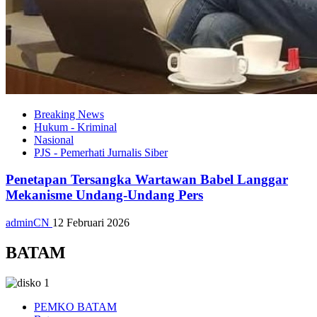
Breaking News
Hukum - Kriminal
Nasional
PJS - Pemerhati Jurnalis Siber
Penetapan Tersangka Wartawan Babel Langgar
Mekanisme Undang-Undang Pers
adminCN
12 Februari 2026
BATAM
PEMKO BATAM