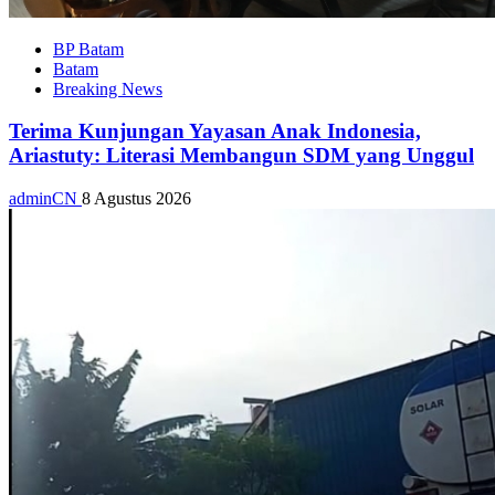
BP Batam
Batam
Breaking News
Terima Kunjungan Yayasan Anak Indonesia,
Ariastuty: Literasi Membangun SDM yang Unggul
adminCN
8 Agustus 2026