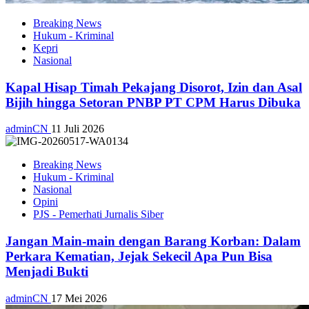
Breaking News
Hukum - Kriminal
Kepri
Nasional
Kapal Hisap Timah Pekajang Disorot, Izin dan Asal
Bijih hingga Setoran PNBP PT CPM Harus Dibuka
adminCN
11 Juli 2026
Breaking News
Hukum - Kriminal
Nasional
Opini
PJS - Pemerhati Jurnalis Siber
Jangan Main-main dengan Barang Korban: Dalam
Perkara Kematian, Jejak Sekecil Apa Pun Bisa
Menjadi Bukti
adminCN
17 Mei 2026