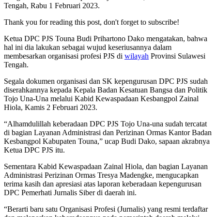
Tengah, Rabu 1 Februari 2023.
Thank you for reading this post, don't forget to subscribe!
Ketua DPC PJS Touna Budi Prihartono Dako mengatakan, bahwa
hal ini dia lakukan sebagai wujud keseriusannya dalam
membesarkan organisasi profesi PJS di
wilayah
Provinsi Sulawesi
Tengah.
Segala dokumen organisasi dan SK kepengurusan DPC PJS sudah
diserahkannya kepada Kepala Badan Kesatuan Bangsa dan Politik
Tojo Una-Una melalui Kabid Kewaspadaan Kesbangpol Zainal
Hiola, Kamis 2 Februari 2023.
“Alhamdulillah keberadaan DPC PJS Tojo Una-una sudah tercatat
di bagian Layanan Administrasi dan Perizinan Ormas Kantor Badan
Kesbangpol Kabupaten Touna,” ucap Budi Dako, sapaan akrabnya
Ketua DPC PJS itu.
Sementara Kabid Kewaspadaan Zainal Hiola, dan bagian Layanan
Administrasi Perizinan Ormas Tresya Madengke, mengucapkan
terima kasih dan apresiasi atas laporan keberadaan kepengurusan
DPC Pemerhati Jurnalis Siber di daerah ini.
“Berarti baru satu Organisasi Profesi (Jurnalis) yang resmi terdaftar