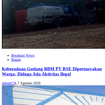
Breaking News
Batam
Keberadaan Gudang BBM PT RSE Dipertanyakan
Warga, Diduga Ada Aktivitas Ilegal
adminCN
7 Agustus 2026