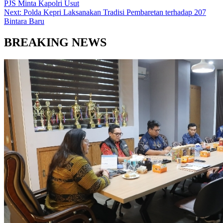
PJS Minta Kapolri Usut
Next:
Polda Kepri Laksanakan Tradisi Pembaretan terhadap 207
Bintara Baru
BREAKING NEWS