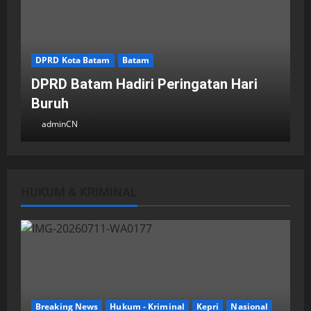
DPRD Kota Batam
Batam
DPRD Batam Hadiri Peringatan Hari
Buruh
adminCN
2 Mei 2026
HUKUM & KRIMINAL
DPRD Kota Batam
Batam
Breaking News
Fraksi-fraksi di DPRD Kota Batam
Laporkan Hasil Reses dalam Rapat
Paripurna
Breaking News
Hukum - Kriminal
Kepri
Nasional