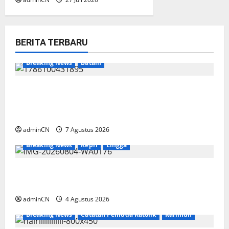
BERITA TERBARU
Breaking News
Batam
Keberadaan Gudang BBM PT RSE
Dipertanyakan Warga, Diduga Ada Aktivitas
Ilegal
adminCN
7 Agustus 2026
Breaking News
Kepri
Lingga
Penggerebekan Tambang Timah di Pekajang,
Ditemukan Senapan dan Airsoft Gun
adminCN
4 Agustus 2026
Breaking News
Catatan Pemuda Katolik
Karimun