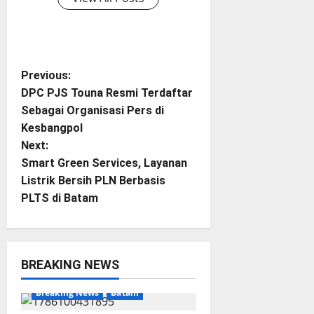
P
Previous:
DPC PJS Touna Resmi Terdaftar
o
Sebagai Organisasi Pers di
Kesbangpol
s
Next:
t
Smart Green Services, Layanan
Listrik Bersih PLN Berbasis
n
PLTS di Batam
a
v
BREAKING NEWS
i
Breaking News
Batam