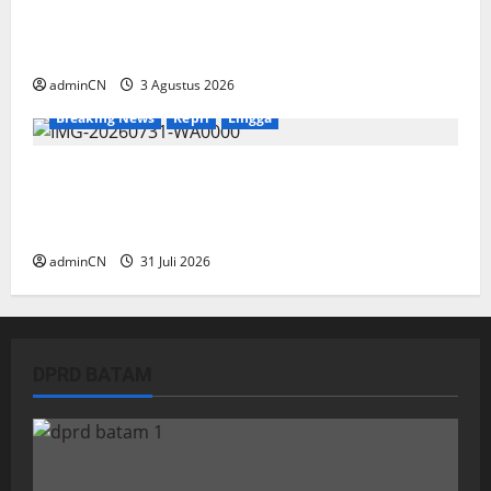
Membangun Relasi, Dibalik Secangkir Kopi
Muncul Ide dan Gagasan yang Cemerlang
adminCN
3 Agustus 2026
Breaking News
Kepri
Lingga
TNI AL Tangkap Penambang Timah Ilegal di
Pekajang, Pertanyaan Besar: Siapa Aktor
Besar di Baliknya?
adminCN
31 Juli 2026
DPRD BATAM