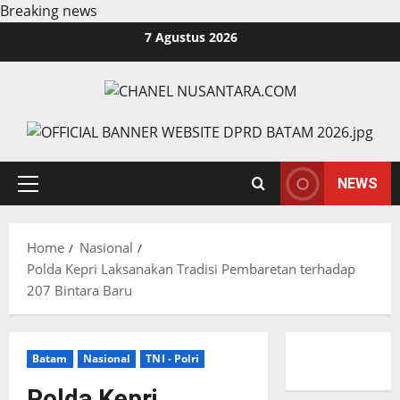
Breaking news
Skip
7 Agustus 2026
to
content
NEWS
Primary
Menu
Home
Nasional
Polda Kepri Laksanakan Tradisi Pembaretan terhadap
207 Bintara Baru
Batam
Nasional
TNI - Polri
Polda Kepri