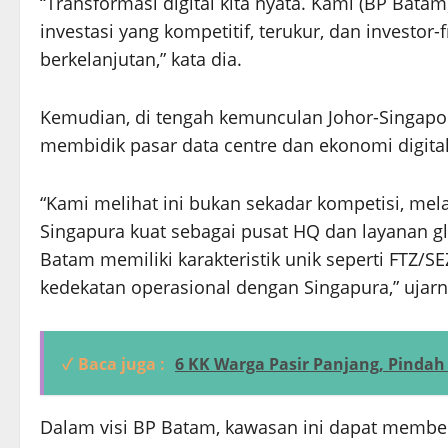
“Transformasi digital kita nyata. Kami (BP Bat
investasi yang kompetitif, terukur, dan investor-
berkelanjutan,” kata dia.
Kemudian, di tengah kemunculan Johor-Singapor
membidik pasar data centre dan ekonomi digita
“Kami melihat ini bukan sekadar kompetisi, m
Singapura kuat sebagai pusat HQ dan layanan g
Batam memiliki karakteristik unik seperti FTZ/SEZ
kedekatan operasional dengan Singapura,” ujarn
✓ Baca juga :
6 KK Warga Pasir Panjang, Pindah 
Dalam visi BP Batam, kawasan ini dapat membentu