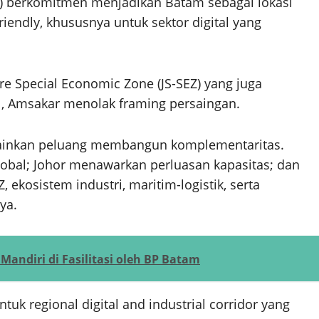
am) berkomitmen menjadikan Batam sebagai lokasi
friendly, khususnya untuk sektor digital yang
e Special Economic Zone (JS-SEZ) yang juga
l, Amsakar menolak framing persaingan.
elainkan peluang membangun komplementaritas.
lobal; Johor menawarkan perluasan kapasitas; dan
, ekosistem industri, maritim-logistik, serta
ya.
Mandiri di Fasilitasi oleh BP Batam
k regional digital and industrial corridor yang