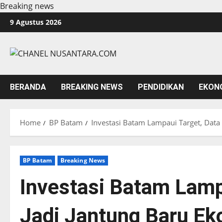
Breaking news
Skip
9 Agustus 2026
to
content
BERANDA
BREAKING NEWS
PENDIDIKAN
EKON
Home
BP Batam
Investasi Batam Lampaui Target, Data
BP Batam
Breaking News
Investasi Batam Lamp
Jadi Jantung Baru E