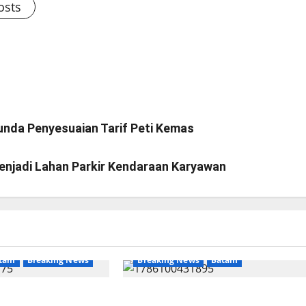
osts
unda Penyesuaian Tarif Peti Kemas
enjadi Lahan Parkir Kendaraan Karyawan
tam
Breaking News
Breaking News
Batam
ngan Yayasan Anak
Keberadaan Gudang BBM PT RS