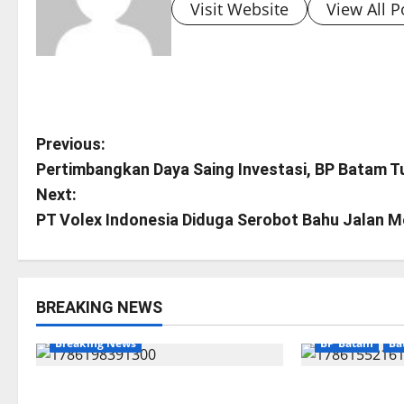
Visit Website
View All P
P
Previous:
Pertimbangkan Daya Saing Investasi, BP Batam T
o
Next:
s
PT Volex Indonesia Diduga Serobot Bahu Jalan M
t
n
BREAKING NEWS
a
Breaking News
BP Batam
Ba
v
Bukan Sekadar NPSN, Dugaan
Terima Kunju