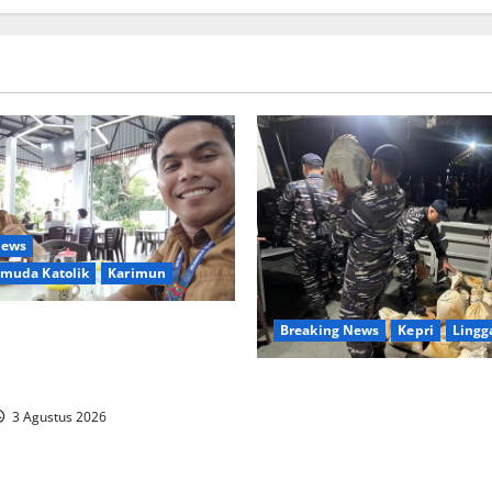
News
emuda Katolik
Karimun
 Relasi, Dibalik
Breaking News
Kepri
Lingg
 Kopi Muncul Ide dan
ang Cemerlang
TNI AL Tangkap Penamba
Ilegal di Pekajang, Perta
3 Agustus 2026
Besar: Siapa Aktor Besar 
Baliknya?