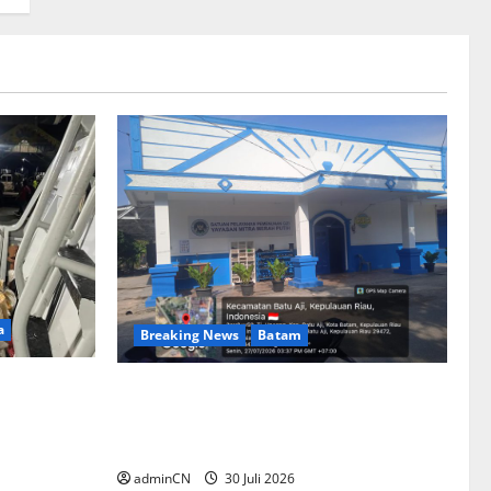
a
Breaking News
Batam
ng Timah
Dapur SPPG Berdiri di Kawasan
nyaan
Lokalisasi Sintai, Ada Apa dengan
di
Pemilihan Lokasi?
adminCN
30 Juli 2026