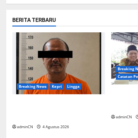
BERITA TERBARU
Breaking 
Catatan P
Breaking News
Kepri
Lingga
Membangun
Secangkir
Penggerebekan Tambang Timah di
Gagasan y
Pekajang, Ditemukan Senapan dan
adminCN
Airsoft Gun
adminCN
4 Agustus 2026