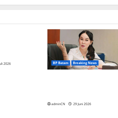
eaking News
nyambut baik
ngurus Badan
(BP) Lansia
layah Batam
BP Batam
Breaking News
uli 2026
BP Batam Sambut Baik Ekspansi
Firmus Technologies, Perkuat
Posisi Batam sebagai Hub
Infrastruktur AI Regional
adminCN
29 Juni 2026