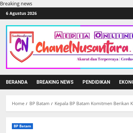
Breaking news
Skip
6 Agustus 2026
to
content
BERANDA
BREAKING NEWS
PENDIDIKAN
EKON
Home
BP Batam
Kepala BP Batam Komitmen Berikan K
BP Batam