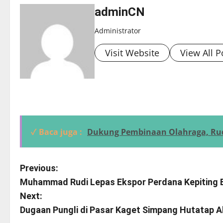
adminCN
Administrator
Visit Website
View All P
✓ Baca juga :
Dukung Pembinaan Olahraga, Rudi
P
Previous:
Muhammad Rudi Lepas Ekspor Perdana Kepiting 
o
Next:
s
Dugaan Pungli di Pasar Kaget Simpang Hutatap Ak