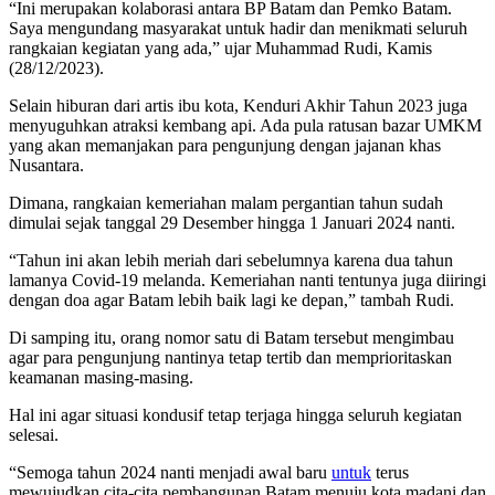
“Ini merupakan kolaborasi antara BP Batam dan Pemko Batam.
Saya mengundang masyarakat untuk hadir dan menikmati seluruh
rangkaian kegiatan yang ada,” ujar Muhammad Rudi, Kamis
(28/12/2023).
Selain hiburan dari artis ibu kota, Kenduri Akhir Tahun 2023 juga
menyuguhkan atraksi kembang api. Ada pula ratusan bazar UMKM
yang akan memanjakan para pengunjung dengan jajanan khas
Nusantara.
Dimana, rangkaian kemeriahan malam pergantian tahun sudah
dimulai sejak tanggal 29 Desember hingga 1 Januari 2024 nanti.
“Tahun ini akan lebih meriah dari sebelumnya karena dua tahun
lamanya Covid-19 melanda. Kemeriahan nanti tentunya juga diiringi
dengan doa agar Batam lebih baik lagi ke depan,” tambah Rudi.
Di samping itu, orang nomor satu di Batam tersebut mengimbau
agar para pengunjung nantinya tetap tertib dan memprioritaskan
keamanan masing-masing.
Hal ini agar situasi kondusif tetap terjaga hingga seluruh kegiatan
selesai.
“Semoga tahun 2024 nanti menjadi awal baru
untuk
terus
mewujudkan cita-cita pembangunan Batam menuju kota madani dan