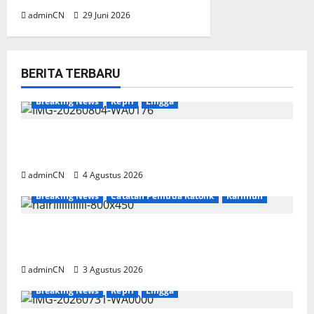
adminCN
29 Juni 2026
BERITA TERBARU
Breaking News
Kepri
Lingga
Penggerebekan Tambang Timah di Pekajang,
Ditemukan Senapan dan Airsoft Gun
adminCN
4 Agustus 2026
Breaking News
Catatan Pemuda Katolik
Karimun
Membangun Relasi, Dibalik Secangkir Kopi
Muncul Ide dan Gagasan yang Cemerlang
adminCN
3 Agustus 2026
Breaking News
Kepri
Lingga