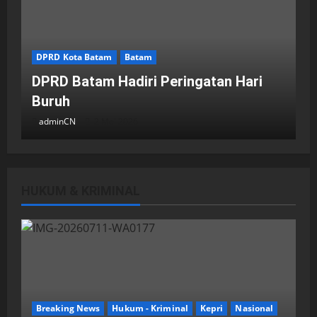
DPRD Kota Batam
Batam
DPRD Batam Hadiri Peringatan Hari
Buruh
adminCN
2 Mei 2026
HUKUM & KRIMINAL
DPRD Kota Batam
Batam
Breaking News
Fraksi-fraksi di DPRD Kota Batam
Laporkan Hasil Reses dalam Rapat
Paripurna
Breaking News
Hukum - Kriminal
Kepri
Nasional
adminCN
29 April 2026