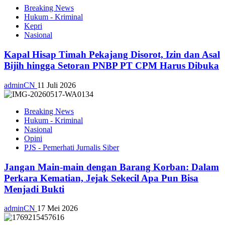
Breaking News
Hukum - Kriminal
Kepri
Nasional
Kapal Hisap Timah Pekajang Disorot, Izin dan Asal
Bijih hingga Setoran PNBP PT CPM Harus Dibuka
adminCN
11 Juli 2026
Breaking News
Hukum - Kriminal
Nasional
Opini
PJS - Pemerhati Jurnalis Siber
Jangan Main-main dengan Barang Korban: Dalam
Perkara Kematian, Jejak Sekecil Apa Pun Bisa
Menjadi Bukti
adminCN
17 Mei 2026