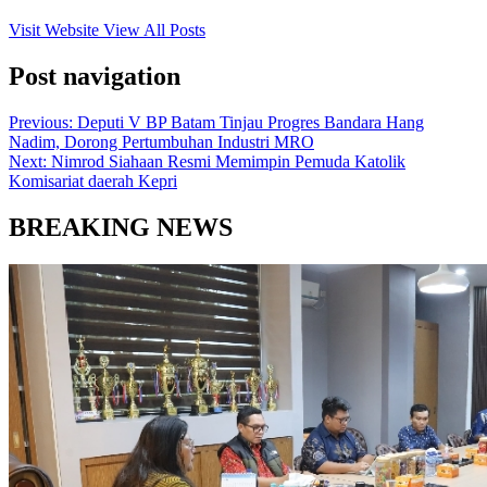
Visit Website
View All Posts
Post navigation
Previous:
Deputi V BP Batam Tinjau Progres Bandara Hang
Nadim, Dorong Pertumbuhan Industri MRO
Next:
Nimrod Siahaan Resmi Memimpin Pemuda Katolik
Komisariat daerah Kepri
BREAKING NEWS