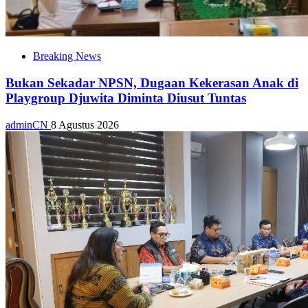
Breaking News
Bukan Sekadar NPSN, Dugaan Kekerasan Anak di
Playgroup Djuwita Diminta Diusut Tuntas
adminCN
8 Agustus 2026