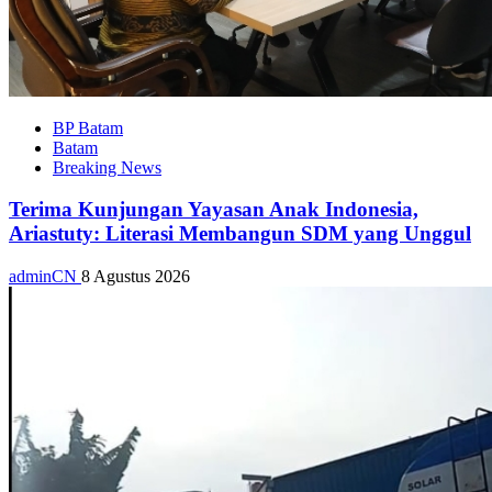
BP Batam
Batam
Breaking News
Terima Kunjungan Yayasan Anak Indonesia,
Ariastuty: Literasi Membangun SDM yang Unggul
adminCN
8 Agustus 2026