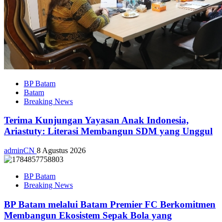
BP Batam
Batam
Breaking News
Terima Kunjungan Yayasan Anak Indonesia,
Ariastuty: Literasi Membangun SDM yang Unggul
adminCN
8 Agustus 2026
BP Batam
Breaking News
BP Batam melalui Batam Premier FC Berkomitmen
Membangun Ekosistem Sepak Bola yang