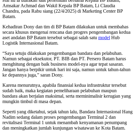
Hal itu ia utarakan saat pertemuan bersama Kepala BP Batam,
Amsakar Achmad dan Wakil Kepala BP Batam, Li Claudia
Chandra, pada Rabu siang (22/4/2025) di Marketing Center BP
Batam.
Kehadiran Dony dan tim di BP Batam dilakukan untuk membahas
secara khusus mengenai rencana dan progres pengembangan kedua
aset andalan BP Batam tersebut sebagai salah satu
model
Hub
Logistik Internasional Batam.
“Saya setuju dilakukan pengembangan bandara dan pelabuhan.
Namun sebagai eksekutor, PT. BIB dan PT. Persero Batam harus
menghitung dengan baik business model-nya agar tepat sasaran.
Jangan hanya berpikir untuk hari ini saja, namun untuk tahun-tahun
ke depannya juga,” saran Dony.
Karena menurutnya, apabila finansial kedua infrastruktur tersebut
sudah baik, maka kegiatan pemeliharaan pelabuhan maupun
bandara akan berjalan maksimal, serta meminimalisir kerugian yang
mungkin timbul di masa depan.
Seperti yang diketahui, sejak tahun lalu, Bandara Internasional Hang
Nadim sedang dalam proses pengembangan Terminal 2 dan
revitalisasi Terminal 1 untuk menambah kenyamanan penumpang
dan meningkatkan jumlah kunjungan wisatawan ke Kota Batam.