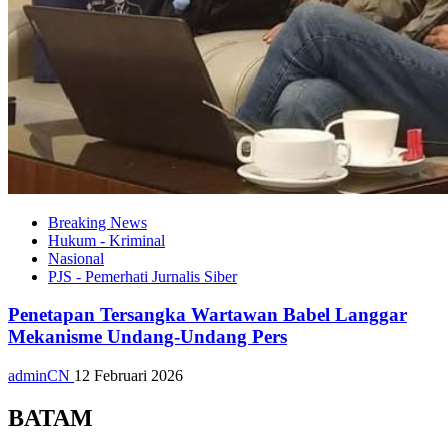
Breaking News
Hukum - Kriminal
Nasional
PJS - Pemerhati Jurnalis Siber
Penetapan Tersangka Wartawan Babel Langgar
Mekanisme Undang-Undang Pers
adminCN
12 Februari 2026
BATAM